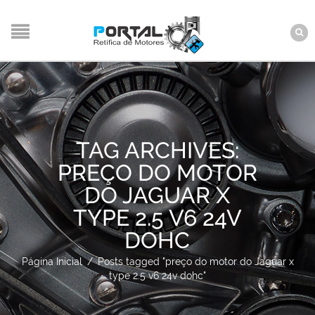
TAG ARCHIVES:
PREÇO DO MOTOR
DO JAGUAR X
TYPE 2.5 V6 24V
DOHC
Página Inicial
/
Posts tagged "preço do motor do Jaguar x
type 2.5 v6 24v dohc"