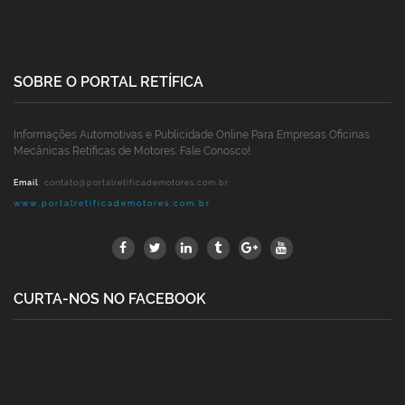
SOBRE O PORTAL RETÍFICA
Informações Automotivas e Publicidade Online Para Empresas Oficinas
Mecânicas Retíficas de Motores. Fale Conosco!
Email
:
contato@portalretificademotores.com.br
www.portalretificademotores.com.br
CURTA-NOS NO FACEBOOK