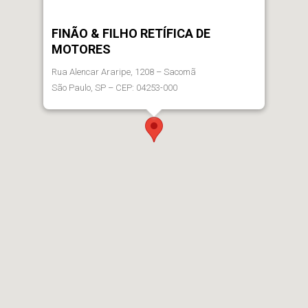
FINÃO & FILHO RETÍFICA DE
MOTORES
Rua Alencar Araripe, 1208 – Sacomã
São Paulo, SP – CEP: 04253-000