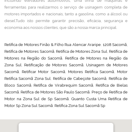
incluindo elevadores automotivos, uma linha de máquinas e
ferramentas para realizarmos o serviço de usinagem completa de
motores importados e nacionais, tanto a gasolina, como a álcool ou
diesel.Tudo isto permite garantir precisão, eficácia, segurança e
economia aos nossos clientes, que são a nossa marca principal.
Retífica de Motores Finão & Filho Rua Alencar Araripe
,
1208 Sacomã,
Retífica de Motores Sacomã
,
Retífica de Motores Zona Sul
,
Retífica de
Motores na Região do Sacomã
,
Retífica de Motores na Região da
Zona Sul
,
Retificação de Motores Sacomã
,
Usinagem de Motores
Sacomã
,
Retificar Motor Sacomã
,
Motores Retífica Sacomã
,
Motor
Retífica Sacomã Zona Sul
,
Retífica de Cabeçote Sacomã
,
Retífica de
Bloco Sacomã
,
Retífica de Virabrequim Sacomã
,
Retífica de Bielas
Sacomã
,
Retífica de Motores São Paulo Sacomã
,
Preço de Retífica de
Motor na Zona Sul de Sp Sacomã
,
Quanto Custa Uma Retífica de
Motor Sp Zona Sul Sacomã
,
Retífica Zona Sul Sacomã Sp