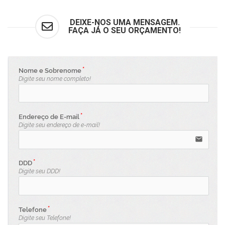
DEIXE-NOS UMA MENSAGEM.
FAÇA JÁ O SEU ORÇAMENTO!
Nome e Sobrenome
Digite seu nome completo!
Endereço de E-mail
Digite seu endereço de e-mail!
email
DDD
Digite seu DDD!
Telefone
Digite seu Telefone!