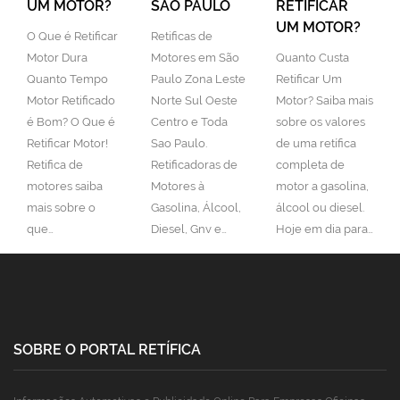
UM MOTOR?
SÃO PAULO
RETIFICAR
UM MOTOR?
O Que é Retificar
Retificas de
Motor Dura
Motores em São
Quanto Custa
Quanto Tempo
Paulo Zona Leste
Retificar Um
Motor Retificado
Norte Sul Oeste
Motor? Saiba mais
é Bom? O Que é
Centro e Toda
sobre os valores
Retificar Motor!
Sao Paulo.
de uma retífica
Retifica de
Retificadoras de
completa de
motores saiba
Motores à
motor a gasolina,
mais sobre o
Gasolina, Álcool,
álcool ou diesel.
que…
Diesel, Gnv e…
Hoje em dia para…
SOBRE O PORTAL RETÍFICA