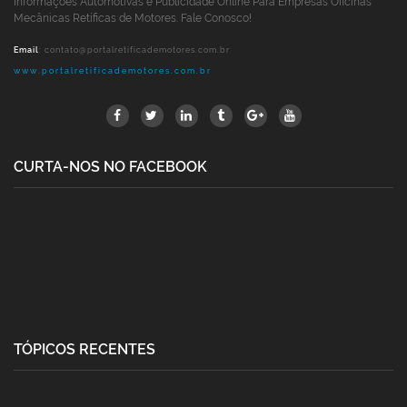
Informações Automotivas e Publicidade Online Para Empresas Oficinas
Mecânicas Retíficas de Motores. Fale Conosco!
Email
:
contato@portalretificademotores.com.br
www.portalretificademotores.com.br
CURTA-NOS NO FACEBOOK
TÓPICOS RECENTES