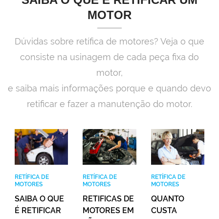
MOTOR
Dúvidas sobre retífica de motores? Veja o que
consiste na usinagem de cada peça fixa do
motor,
e saiba mais informações porque e quando devo
retificar e fazer a manutenção do motor.
RETÍFICA DE
RETÍFICA DE
RETÍFICA DE
MOTORES
MOTORES
MOTORES
SAIBA O QUE
RETIFICAS DE
QUANTO
É RETIFICAR
MOTORES EM
CUSTA