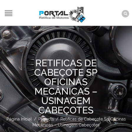
RETIFICAS DE
CABEÇOTE SP
OFICINAS
MECÂNICAS –
USINAGEM
CABEÇOTES
Página Inicial
/
Projects
/
Retificas de Cabeçote Sp Oficinas
Mecânicas – Usinagem Cabeçotes