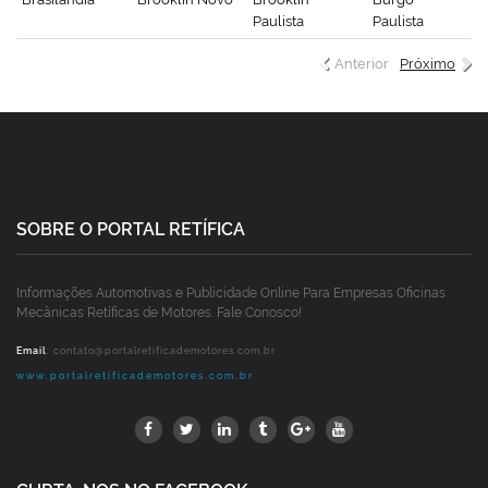
Paulista
Paulista
Anterior
Próximo
SOBRE O PORTAL RETÍFICA
Informações Automotivas e Publicidade Online Para Empresas Oficinas
Mecânicas Retíficas de Motores. Fale Conosco!
Email
:
contato@portalretificademotores.com.br
www.portalretificademotores.com.br