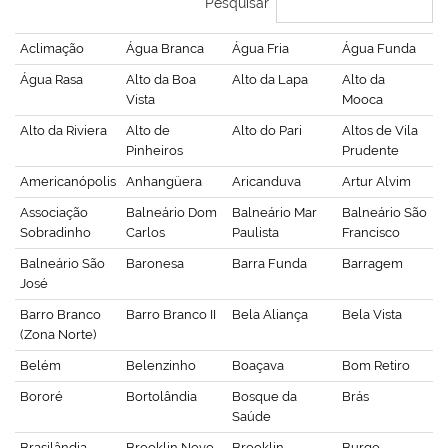
Pesquisar
Aclimação
Água Branca
Água Fria
Água Funda
Água Rasa
Alto da Boa
Alto da Lapa
Alto da
Vista
Mooca
Alto da Riviera
Alto de
Alto do Pari
Altos de Vila
Pinheiros
Prudente
Americanópolis
Anhangüera
Aricanduva
Artur Alvim
Associação
Balneário Dom
Balneário Mar
Balneário São
Sobradinho
Carlos
Paulista
Francisco
Balneário São
Baronesa
Barra Funda
Barragem
José
Barro Branco
Barro Branco II
Bela Aliança
Bela Vista
(Zona Norte)
Belém
Belenzinho
Boaçava
Bom Retiro
Bororé
Bortolândia
Bosque da
Brás
Saúde
Brasilândia
Brooklin Novo
Brooklin
Burgo