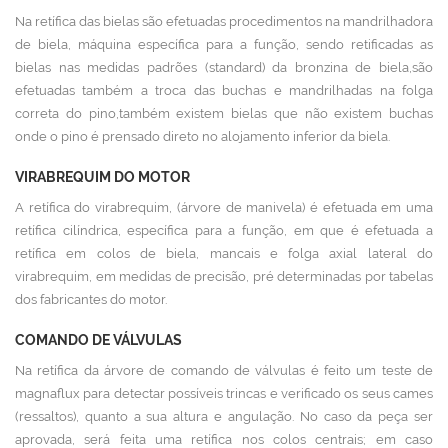
Na retífica das bielas são efetuadas procedimentos na mandrilhadora
de biela, máquina específica para a função, sendo retificadas as
bielas nas medidas padrões (standard) da bronzina de biela,são
efetuadas também a troca das buchas e mandrilhadas na folga
correta do pino,também existem bielas que não existem buchas
onde o pino é prensado direto no alojamento inferior da biela.
VIRABREQUIM DO MOTOR
A retífica do virabrequim, (árvore de manivela) é efetuada em uma
retífica cilíndrica, específica para a função, em que é efetuada a
retífica em colos de biela, mancais e folga axial lateral do
virabrequim, em medidas de precisão, pré determinadas por tabelas
dos fabricantes do motor.
COMANDO DE VÁLVULAS
Na retífica da árvore de comando de válvulas é feito um teste de
magnaflux para detectar possíveis trincas e verificado os seus cames
(ressaltos), quanto a sua altura e angulação. No caso da peça ser
aprovada, será feita uma retífica nos colos centrais; em caso