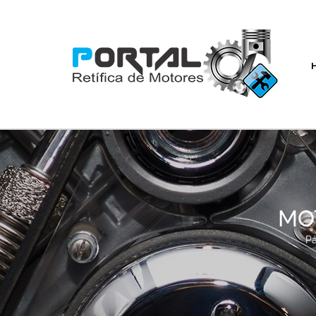
MOT
Pá