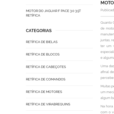
MOTOR
Publicad
MOTOR DO JAGUAR F PACE 3.0 3.5T
RETÍFICA
Quanto C
de motor
CATEGORIAS
manutenç
juntas, 
RETÍFICA DE BIELAS
ter um 
especial
RETÍFICA DE BLOCOS
e alguma
Uma das 
RETÍFICA DE CABEÇOTES
afinal d
perceber
RETÍFICA DE COMANDOS
Muitas p
RETÍFICA DE MOTORES
um mecân
algum ba
RETÍFICA DE VIRABREQUINS
Na hora 
com o ve