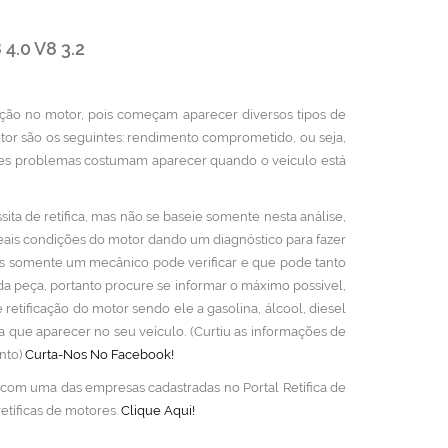
.0 V8 3.2
cação no motor, pois começam aparecer diversos tipos de
otor são os seguintes: rendimento comprometido, ou seja,
tes problemas costumam aparecer quando o veículo está
ta de retífica, mas não se baseie somente nesta análise,
reais condições do motor dando um diagnóstico para fazer
is somente um mecânico pode verificar e que pode tanto
da peça, portanto procure se informar o máximo possível,
retificação do motor sendo ele a gasolina, álcool, diesel
a que aparecer no seu veículo. (Curtiu as informações de
nto)
Curta-Nos No Facebook!
o com uma das empresas cadastradas no Portal Retífica de
tíficas de motores.
Clique Aqui!