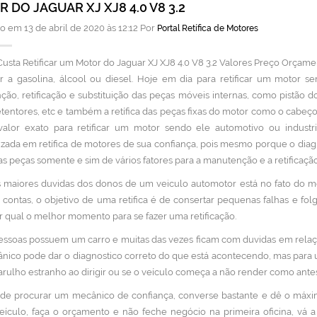
 DO JAGUAR XJ XJ8 4.0 V8 3.2
o em 13 de abril de 2020 às 12:12 Por
Portal Retífica de Motores
usta Retificar um Motor do Jaguar XJ XJ8 4.0 V8 3.2 Valores Preço Orçamen
 a gasolina, álcool ou diesel. Hoje em dia para retificar um motor s
ão, retificação e substituição das peças móveis internas, como pistão d
retentores, etc e também a retífica das peças fixas do motor como o cabeç
valor exato para retificar um motor sendo ele automotivo ou indust
izada em retífica de motores de sua confiança, pois mesmo porque o diagn
s peças somente e sim de vários fatores para a manutenção e a retificação
maiores duvidas dos donos de um veiculo automotor está no fato do mo
e contas, o objetivo de uma retifica é de consertar pequenas falhas e f
 qual o melhor momento para se fazer uma retificação.
essoas possuem um carro e muitas das vezes ficam com duvidas em rela
ico pode dar o diagnostico correto do que está acontecendo, mas para 
rulho estranho ao dirigir ou se o veículo começa a não render como antes
de procurar um mecânico de confiança, converse bastante e dê o máxi
ículo, faça o orçamento e não feche negócio na primeira oficina, vá 