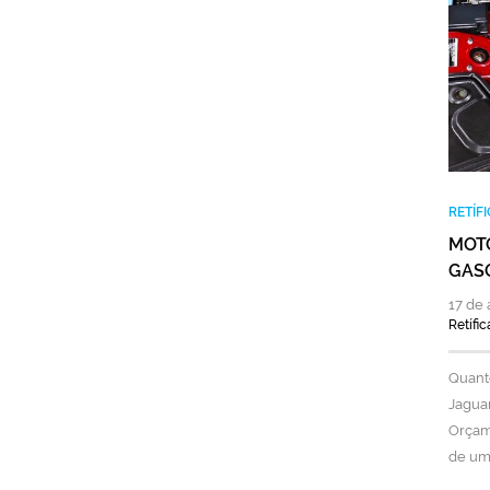
RETÍF
MOTO
GAS
17 de 
Retífi
Quanto
Jaguar
Orçame
de uma