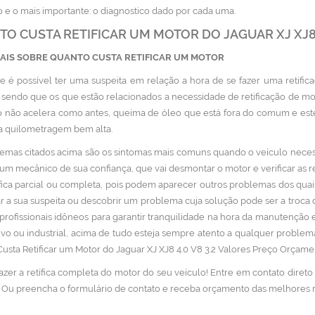
o e o mais importante: o diagnostico dado por cada uma.
O CUSTA RETIFICAR UM MOTOR DO JAGUAR XJ XJ8 4
MAIS SOBRE QUANTO CUSTA RETIFICAR UM MOTOR
e é possível ter uma suspeita em relação a hora de se fazer uma retifi
, sendo que os que estão relacionados a necessidade de retificação de m
o não acelera como antes, queima de óleo que está fora do comum e es
 quilometragem bem alta.
emas citados acima são os sintomas mais comuns quando o veículo necessi
um mecânico de sua confiança, que vai desmontar o motor e verificar as 
fica parcial ou completa, pois podem aparecer outros problemas dos qua
r a sua suspeita ou descobrir um problema cuja solução pode ser a troca 
profissionais idôneos para garantir tranquilidade na hora da manutenção e 
vo ou industrial, acima de tudo esteja sempre atento a qualquer problem
usta Retificar um Motor do Jaguar XJ XJ8 4.0 V8 3.2 Valores Preço Orçame
fazer a retífica completa do motor do seu veículo! Entre em contato diret
 Ou preencha o formulário de contato e receba orçamento das melhores re