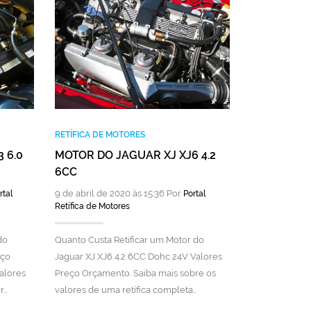
RETÍFICA DE 
MOTOR DO 
DOHC 32V
9 de abril de 
Retífica de Mot
Quanto Custa 
RETÍFICA DE MOTORES
Jaguar XF 4.2
 6.0
MOTOR DO JAGUAR XJ XJ6 4.2
Orçamento. Sa
6CC
de uma retífi
9 de abril de 2020 às 15:36 Por
rtal
Portal
Retífica de Motores
do
Quanto Custa Retificar um Motor do
eço
Jaguar XJ XJ6 4.2 6CC Dohc 24V Valores
alores
Preço Orçamento. Saiba mais sobre os
r…
valores de uma retífica completa…