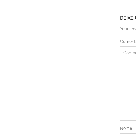
DEIXE
Your ema
Coment
Nome
*