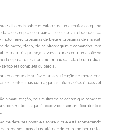
to. Saiba mais sobre os valores de uma retífica completa
endo ele completo ou parcial, o custo vai depender da
o motor, anel, bronzinas de biela e bronzinas de mancal,
ote do motor, bloco, bielas, virabrequim e comandos. Para
rial, o ideal é que seja levado o mesmo numa oficina
óstico para retificar um motor não se trata de uma, duas
 sendo ela completa ou parcial.
mento certo de se fazer uma retificação no motor, pois
olgas existentes, mas com algumas informações é possível
ção a manutenção, pois muitas delas acham que somente
um bom motorista que é observador sempre fica atento a
.
mo de detalhes possíveis sobre o que está acontecendo
a pelo menos mais duas, até decidir pelo melhor custo-