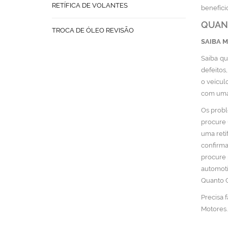
RETÍFICA DE VOLANTES
benefíci
QUANT
TROCA DE ÓLEO REVISÃO
SAIBA 
Saiba qu
defeitos
o veícul
com uma
Os probl
procure 
uma retí
confirma
procure 
automoti
Quanto C
Precisa 
Motores.