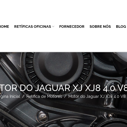
HOME
RETÍFICAS OFICINAS
FORNECEDOR
SOBRE NÓS
BLOG
OR DO JAGUAR XJ XJ8 4.0 V8
gina Inicial
/
Retífica de Motores
/
Motor do Jaguar XJ XJ8 4.0 V8 