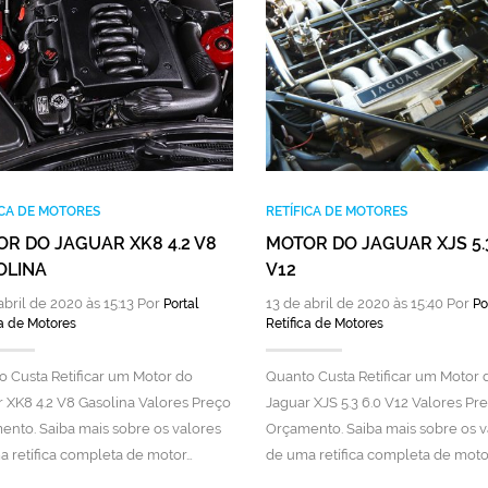
ICA DE MOTORES
RETÍFICA DE MOTORES
R DO JAGUAR XK8 4.2 V8
MOTOR DO JAGUAR XJS 5.3
OLINA
V12
abril de 2020 às 15:13 Por
13 de abril de 2020 às 15:40 Por
Portal
Po
ca de Motores
Retífica de Motores
 Custa Retificar um Motor do
Quanto Custa Retificar um Motor 
 XK8 4.2 V8 Gasolina Valores Preço
Jaguar XJS 5.3 6.0 V12 Valores Pr
nto. Saiba mais sobre os valores
Orçamento. Saiba mais sobre os v
 retífica completa de motor…
de uma retífica completa de moto