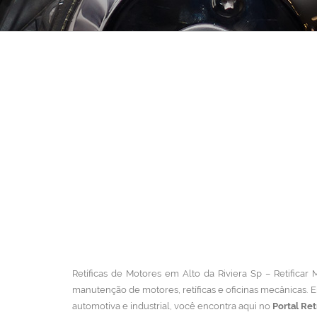
Retíficas de Motores em Alto da Riviera Sp – Retificar 
manutenção de motores, retíficas e oficinas mecânicas.
E
automotiva e industrial, você encontra aqui no
Portal Ret