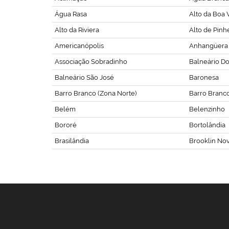
Água Rasa
Alto da Boa V
Alto da Riviera
Alto de Pinh
Americanópolis
Anhangüera
Associação Sobradinho
Balneário D
Balneário São José
Baronesa
Barro Branco (Zona Norte)
Barro Branco 
Belém
Belenzinho
Bororé
Bortolândia
Brasilândia
Brooklin No