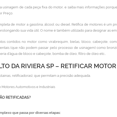
 na usinagem de cada peça fixa do motor, e saiba mais informações porque
or Preço.
mpleta de motor a gasolina, álcool ou diesel. Retífica de motores
é um pr
prolongando sua vida útil. O nome é também utilizado para designar as emp
os contidos no motor como virabrequim, bielas, bloco, cabeçote, com
entais (que não podem passar pelo processo de usinagem) como bronzina
aleria d’água de bloco e cabeçote, bomba de óleo, filtro de óleo etc…
TO DA RIVIERA SP – RETIFICAR MOTO
plainas, retificadoras), que permitam a precisão adequada.
 Motores Automotivos e Industriais
ÃO RETIFICADAS?
mplexo que passa por diversas etapas: