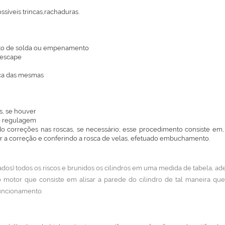
síveis trincas,rachaduras.
nto de solda ou empenamento
 escape
oca das mesmas
s, se houver
de regulagem
ando correções nas roscas, se necessário; esse procedimento consiste e
uar a correção e conferindo a rosca de velas, efetuado embuchamento.
dos) todos os riscos e brunidos os cilindros em uma medida de tabela, ade
motor que consiste em alisar a parede do cilindro de tal maneira qu
funcionamento.