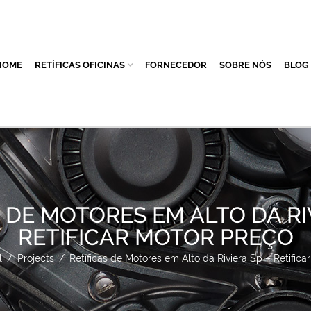
HOME
RETÍFICAS OFICINAS
FORNECEDOR
SOBRE NÓS
BLOG
 DE MOTORES EM ALTO DA RI
RETIFICAR MOTOR PREÇO
l
/
Projects
/
Retíficas de Motores em Alto da Riviera Sp – Retifica