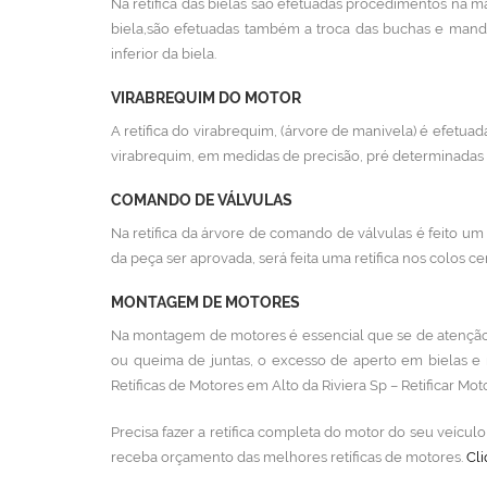
Na retífica das bielas são efetuadas procedimentos na ma
biela,são efetuadas também a troca das buchas e mand
inferior da biela.
VIRABREQUIM DO MOTOR
A retífica do virabrequim, (árvore de manivela) é efetuada
virabrequim, em medidas de precisão, pré determinadas p
COMANDO DE VÁLVULAS
Na retífica da árvore de comando de válvulas é feito um 
da peça ser aprovada, será feita uma retífica nos colos cen
MONTAGEM DE MOTORES
Na montagem de motores é essencial que se de atenção 
ou queima de juntas, o excesso de aperto em bielas e
Retíficas de Motores em Alto da Riviera Sp – Retificar Mo
Precisa fazer a retífica completa do motor do seu veícu
receba orçamento das melhores retíficas de motores.
Cli