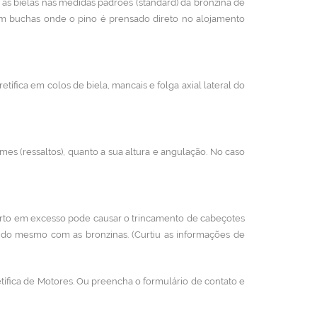
s as bielas nas medidas padrões (standard) da bronzina de
em buchas onde o pino é prensado direto no alojamento
etífica em colos de biela, mancais e folga axial lateral do
mes (ressaltos), quanto a sua altura e angulação. No caso
erto em excesso pode causar o trincamento de cabeçotes
 do mesmo com as bronzinas. (Curtiu as informações de
tífica de Motores. Ou preencha o formulário de contato e