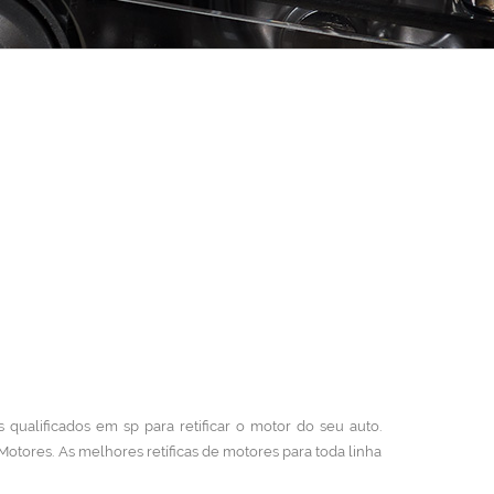
s qualificados em sp para retificar o motor do seu auto.
 Motores.
As melhores retíficas de motores para toda linha