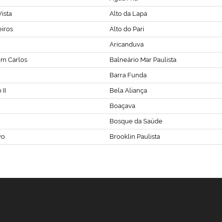
ista
Alto da Lapa
eiros
Alto do Pari
Aricanduva
om Carlos
Balneário Mar Paulista
Barra Funda
II
Bela Aliança
Boaçava
Bosque da Saúde
vo
Brooklin Paulista