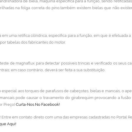
ndrilhadora de biela, máquina específica para a função, sendo retificada
rilhadas na folga correta do pino,também existem bielas que não exist
 em uma retífica cilíndrica, específica para a função, em que é efetuada a r
or tabelas dos fabricantes do motor.
teste de magnaflux para detectar possíveis trincas e verificado os seus ca
trais; em caso contrário, deverá ser feita a sua substituição.
especial aos torques de parafusos de cabeçotes, bielas e mancais, o ap
 mancais pode causar o travamento do girabrequim provocando a fusão
tor Preço)
Curta-Nos No Facebook!
lo! Entre em contato direto com uma das empresas cadastradas no Portal Re
que Aqui!