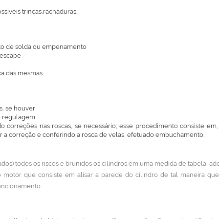
síveis trincas,rachaduras.
nto de solda ou empenamento
 escape
oca das mesmas
s, se houver
de regulagem
ando correções nas roscas, se necessário; esse procedimento consiste e
uar a correção e conferindo a rosca de velas, efetuado embuchamento.
dos) todos os riscos e brunidos os cilindros em uma medida de tabela, ade
motor que consiste em alisar a parede do cilindro de tal maneira qu
funcionamento.