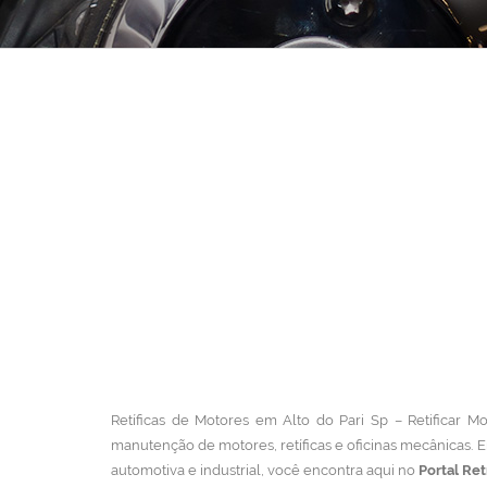
Retíficas de Motores em Alto do Pari Sp – Retificar Mo
manutenção de motores, retíficas e oficinas mecânicas.
E
automotiva e industrial, você encontra aqui no
Portal Ret