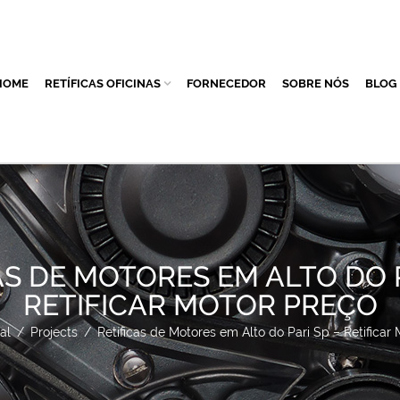
HOME
RETÍFICAS OFICINAS
FORNECEDOR
SOBRE NÓS
BLOG
AS DE MOTORES EM ALTO DO P
RETIFICAR MOTOR PREÇO
al
/
Projects
/
Retíficas de Motores em Alto do Pari Sp – Retificar