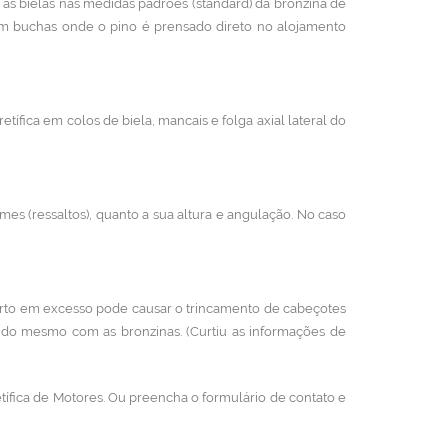
s as bielas nas medidas padrões (standard) da bronzina de
em buchas onde o pino é prensado direto no alojamento
etífica em colos de biela, mancais e folga axial lateral do
mes (ressaltos), quanto a sua altura e angulação. No caso
erto em excesso pode causar o trincamento de cabeçotes
 do mesmo com as bronzinas. (Curtiu as informações de
tífica de Motores. Ou preencha o formulário de contato e