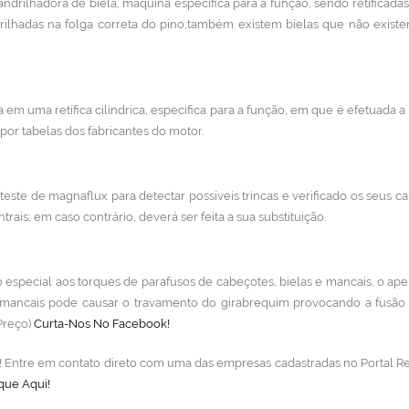
ndrilhadora de biela, máquina específica para a função, sendo retificada
rilhadas na folga correta do pino,também existem bielas que não exist
 em uma retífica cilíndrica, específica para a função, em que é efetuada a r
or tabelas dos fabricantes do motor.
teste de magnaflux para detectar possíveis trincas e verificado os seus ca
trais; em caso contrário, deverá ser feita a sua substituição.
especial aos torques de parafusos de cabeçotes, bielas e mancais, o ap
 mancais pode causar o travamento do girabrequim provocando a fusão
 Preço)
Curta-Nos No Facebook!
lo! Entre em contato direto com uma das empresas cadastradas no Portal Re
que Aqui!