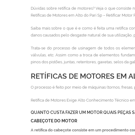
Dúvidas sobre retífica de motores? Veja o que consiste
Retíficas de Motores em Alto do Pari Sp – Retificar Motor 
Saiba mais sobre o que é e como é feita uma retífica co
danos causados pelo desgaste natural de sua utilização, 
Trata-se do processo de usinagem de todos os element
válvulas, etc. Assim como a troca de elementos fundam
pinos dos pistões, juntas, retentores, gaxetas, selos da g
RETÍFICAS DE MOTORES EM A
O processo é feito por meio de máquinas (tornos, fresas, 
Retífica de Motores Exige Alto Conhecimento Técnico em
QUANTO CUSTA FAZER UM MOTOR QUAIS PEÇAS S
CABEÇOTE DO MOTOR
A retífica do cabeçote consiste em um procedimento co