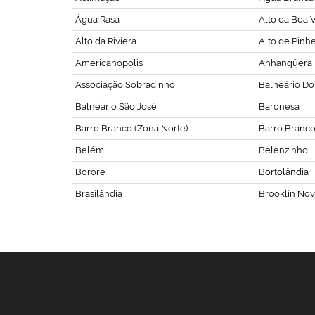
Água Rasa
Alto da Boa V
Alto da Riviera
Alto de Pinhe
Americanópolis
Anhangüera
Associação Sobradinho
Balneário Do
Balneário São José
Baronesa
Barro Branco (Zona Norte)
Barro Branco 
Belém
Belenzinho
Bororé
Bortolândia
Brasilândia
Brooklin No