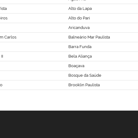
ista
Alto da Lapa
iros
Alto do Pari
Aricanduva
m Carlos
Balneário Mar Paulista
Barra Funda
II
Bela Aliança
Boaçava
Bosque da Saúde
vo
Brooklin Paulista