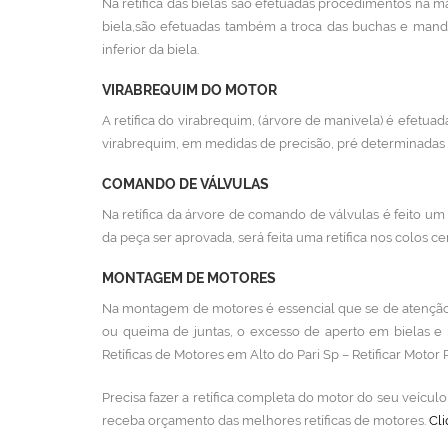
Na retífica das bielas são efetuadas procedimentos na ma
biela,são efetuadas também a troca das buchas e mand
inferior da biela.
VIRABREQUIM DO MOTOR
A retífica do virabrequim, (árvore de manivela) é efetuada
virabrequim, em medidas de precisão, pré determinadas p
COMANDO DE VÁLVULAS
Na retífica da árvore de comando de válvulas é feito um 
da peça ser aprovada, será feita uma retífica nos colos cen
MONTAGEM DE MOTORES
Na montagem de motores é essencial que se de atenção 
ou queima de juntas, o excesso de aperto em bielas e
Retíficas de Motores em Alto do Pari Sp – Retificar Motor
Precisa fazer a retífica completa do motor do seu veícu
receba orçamento das melhores retíficas de motores.
Cli