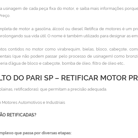
 na usinagem de cada peça fixa do motor, e saiba mais informações porque
Preço.
mpleta de motor a gasolina, álcool ou diesel. Retífica de motores
é um pr
prolongando sua vida útil. O nome é também utilizado para designar as emp
os contidos no motor como virabrequim, bielas, bloco, cabeçote, com
entais (que não podem passar pelo processo de usinagem) como bronzina
aleria d’água de bloco e cabeçote, bomba de óleo, filtro de óleo etc…
LTO DO PARI SP – RETIFICAR MOTOR P
plainas, retificadoras), que permitam a precisão adequada.
 Motores Automotivos e Industriais
ÃO RETIFICADAS?
mplexo que passa por diversas etapas: