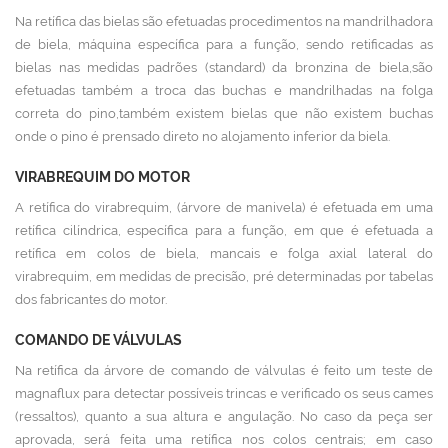
Na retífica das bielas são efetuadas procedimentos na mandrilhadora
de biela, máquina específica para a função, sendo retificadas as
bielas nas medidas padrões (standard) da bronzina de biela,são
efetuadas também a troca das buchas e mandrilhadas na folga
correta do pino,também existem bielas que não existem buchas
onde o pino é prensado direto no alojamento inferior da biela.
VIRABREQUIM DO MOTOR
A retífica do virabrequim, (árvore de manivela) é efetuada em uma
retífica cilíndrica, específica para a função, em que é efetuada a
retífica em colos de biela, mancais e folga axial lateral do
virabrequim, em medidas de precisão, pré determinadas por tabelas
dos fabricantes do motor.
COMANDO DE VÁLVULAS
Na retífica da árvore de comando de válvulas é feito um teste de
magnaflux para detectar possíveis trincas e verificado os seus cames
(ressaltos), quanto a sua altura e angulação. No caso da peça ser
aprovada, será feita uma retífica nos colos centrais; em caso