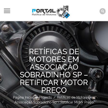
RETÍFICAS DE
MOTORES EM
ASSOCIAÇÃO
SOBRADINHO SP –
RETIFICAR MOTOR
PREÇO
Página Inicial
/
Projects
/
Retíficas de Motores em
Associação Sobradinho Sp – Retificar Motor Preço