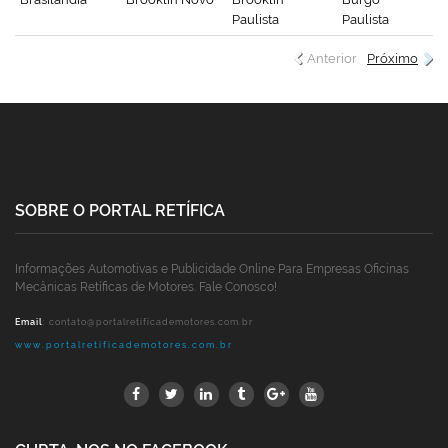
Paulista
Paulista
Anterior
Próximo
SOBRE O PORTAL RETÍFICA
Informações Automotivas e Publicidade Online Para Empresas Oficinas
Mecânicas Retíficas de Motores. Fale Conosco!
Email
:
contato@portalretificademotores.com.br
www.portalretificademotores.com.br