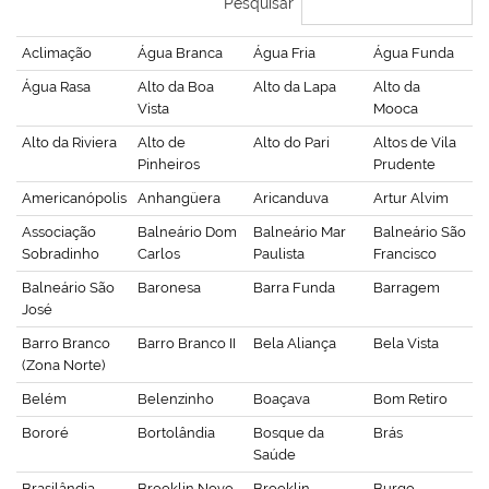
Pesquisar
Aclimação
Água Branca
Água Fria
Água Funda
Água Rasa
Alto da Boa
Alto da Lapa
Alto da
Vista
Mooca
Alto da Riviera
Alto de
Alto do Pari
Altos de Vila
Pinheiros
Prudente
Americanópolis
Anhangüera
Aricanduva
Artur Alvim
Associação
Balneário Dom
Balneário Mar
Balneário São
Sobradinho
Carlos
Paulista
Francisco
Balneário São
Baronesa
Barra Funda
Barragem
José
Barro Branco
Barro Branco II
Bela Aliança
Bela Vista
(Zona Norte)
Belém
Belenzinho
Boaçava
Bom Retiro
Bororé
Bortolândia
Bosque da
Brás
Saúde
Brasilândia
Brooklin Novo
Brooklin
Burgo