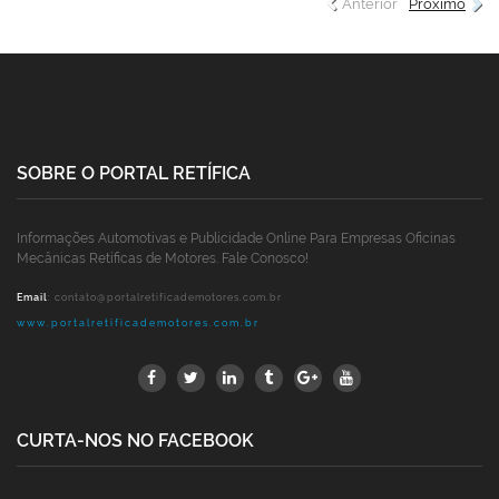
Anterior
Próximo
SOBRE O PORTAL RETÍFICA
Informações Automotivas e Publicidade Online Para Empresas Oficinas
Mecânicas Retíficas de Motores. Fale Conosco!
Email
:
contato@portalretificademotores.com.br
www.portalretificademotores.com.br
CURTA-NOS NO FACEBOOK