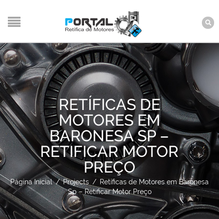
RETÍFICAS DE
MOTORES EM
BARONESA SP –
RETIFICAR MOTOR
PREÇO
Página Inicial
/
Projects
/
Retíficas de Motores em Baronesa
Sp – Retificar Motor Preço