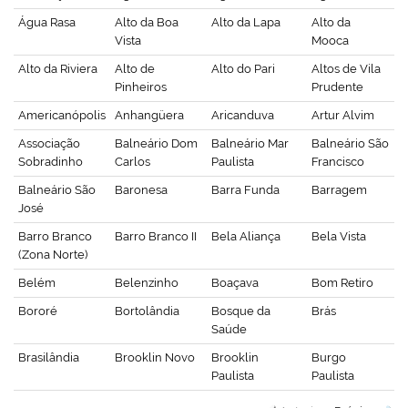
Água Rasa
Alto da Boa
Alto da Lapa
Alto da
Vista
Mooca
Alto da Riviera
Alto de
Alto do Pari
Altos de Vila
Pinheiros
Prudente
Americanópolis
Anhangüera
Aricanduva
Artur Alvim
Associação
Balneário Dom
Balneário Mar
Balneário São
Sobradinho
Carlos
Paulista
Francisco
Balneário São
Baronesa
Barra Funda
Barragem
José
Barro Branco
Barro Branco II
Bela Aliança
Bela Vista
(Zona Norte)
Belém
Belenzinho
Boaçava
Bom Retiro
Bororé
Bortolândia
Bosque da
Brás
Saúde
Brasilândia
Brooklin Novo
Brooklin
Burgo
Paulista
Paulista