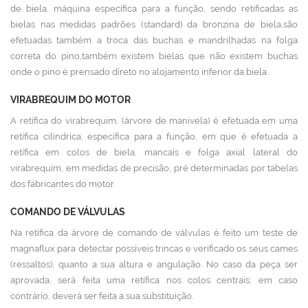
de biela, máquina específica para a função, sendo retificadas as
bielas nas medidas padrões (standard) da bronzina de biela,são
efetuadas também a troca das buchas e mandrilhadas na folga
correta do pino,também existem bielas que não existem buchas
onde o pino é prensado direto no alojamento inferior da biela.
VIRABREQUIM DO MOTOR
A retífica do virabrequim, (árvore de manivela) é efetuada em uma
retífica cilíndrica, específica para a função, em que é efetuada a
retífica em colos de biela, mancais e folga axial lateral do
virabrequim, em medidas de precisão, pré determinadas por tabelas
dos fabricantes do motor.
COMANDO DE VÁLVULAS
Na retífica da árvore de comando de válvulas é feito um teste de
magnaflux para detectar possíveis trincas e verificado os seus cames
(ressaltos), quanto a sua altura e angulação. No caso da peça ser
aprovada, será feita uma retífica nos colos centrais; em caso
contrário, deverá ser feita a sua substituição.