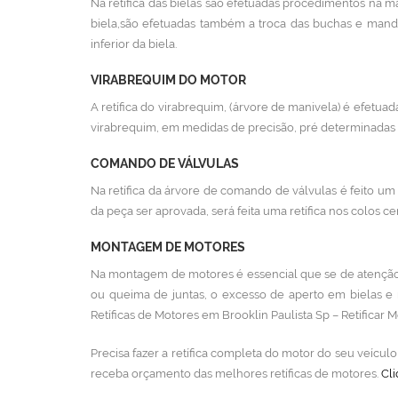
Na retífica das bielas são efetuadas procedimentos na ma
biela,são efetuadas também a troca das buchas e mand
inferior da biela.
VIRABREQUIM DO MOTOR
A retífica do virabrequim, (árvore de manivela) é efetuada
virabrequim, em medidas de precisão, pré determinadas p
COMANDO DE VÁLVULAS
Na retífica da árvore de comando de válvulas é feito um 
da peça ser aprovada, será feita uma retífica nos colos cen
MONTAGEM DE MOTORES
Na montagem de motores é essencial que se de atenção 
ou queima de juntas, o excesso de aperto em bielas e
Retíficas de Motores em Brooklin Paulista Sp – Retificar 
Precisa fazer a retífica completa do motor do seu veícu
receba orçamento das melhores retíficas de motores.
Cli