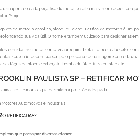
 na usinagem de cada peça fixa do motor, e saiba mais informações porque
otor Preço.
mpleta de motor a gasolina, álcool ou diesel. Retífica de motores
é um pr
prolongando sua vida útil. O nome é também utilizado para designar as emp
os contidos no motor como virabrequim, bielas, bloco, cabeçote, com
entais (que não podem passar pelo processo de usinagem) como bronzina
aleria d’água de bloco e cabeçote, bomba de óleo, filtro de óleo etc…
ROOKLIN PAULISTA SP – RETIFICAR M
plainas, retificadoras), que permitam a precisão adequada.
 Motores Automotivos e Industriais
ÃO RETIFICADAS?
mplexo que passa por diversas etapas: