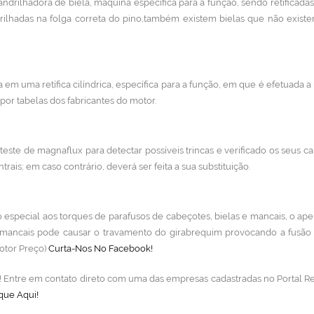
ndrilhadora de biela, máquina específica para a função, sendo retificada
rilhadas na folga correta do pino,também existem bielas que não exist
 em uma retífica cilíndrica, específica para a função, em que é efetuada a r
or tabelas dos fabricantes do motor.
teste de magnaflux para detectar possíveis trincas e verificado os seus ca
trais; em caso contrário, deverá ser feita a sua substituição.
especial aos torques de parafusos de cabeçotes, bielas e mancais, o ap
 mancais pode causar o travamento do girabrequim provocando a fusão
Motor Preço)
Curta-Nos No Facebook!
lo! Entre em contato direto com uma das empresas cadastradas no Portal Re
que Aqui!