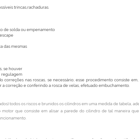
síveis trincas,rachaduras.
nto de solda ou empenamento
 escape
oca das mesmas
s, se houver
de regulagem
ando correções nas roscas, se necessário; esse procedimento consiste e
uar a correção e conferindo a rosca de velas, efetuado embuchamento.
dos) todos os riscos e brunidos os cilindros em uma medida de tabela, ade
motor que consiste em alisar a parede do cilindro de tal maneira qu
funcionamento.