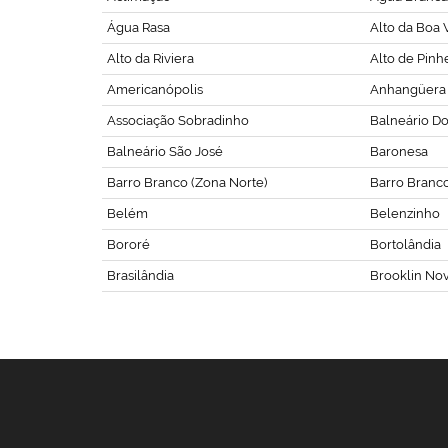
Água Rasa
Alto da Boa V
Alto da Riviera
Alto de Pinh
Americanópolis
Anhangüera
Associação Sobradinho
Balneário D
Balneário São José
Baronesa
Barro Branco (Zona Norte)
Barro Branco 
Belém
Belenzinho
Bororé
Bortolândia
Brasilândia
Brooklin No