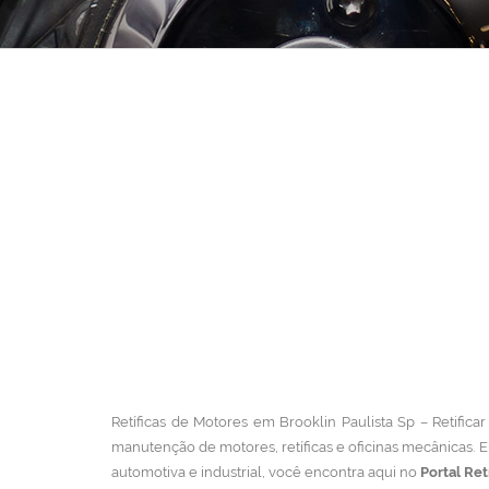
Retíficas de Motores em Brooklin Paulista Sp – Retificar
manutenção de motores, retíficas e oficinas mecânicas.
E
automotiva e industrial, você encontra aqui no
Portal Ret