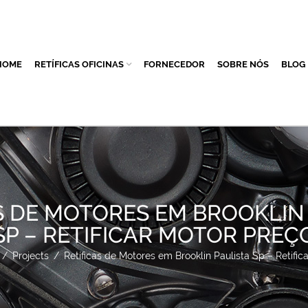
HOME
RETÍFICAS OFICINAS
FORNECEDOR
SOBRE NÓS
BLOG
S DE MOTORES EM BROOKLIN
SP – RETIFICAR MOTOR PREÇ
/
Projects
/
Retíficas de Motores em Brooklin Paulista Sp – Retific