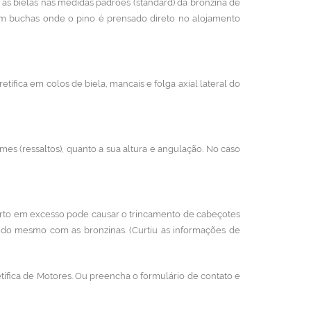
s as bielas nas medidas padrões (standard) da bronzina de
em buchas onde o pino é prensado direto no alojamento
etífica em colos de biela, mancais e folga axial lateral do
mes (ressaltos), quanto a sua altura e angulação. No caso
erto em excesso pode causar o trincamento de cabeçotes
 do mesmo com as bronzinas. (Curtiu as informações de
tífica de Motores. Ou preencha o formulário de contato e