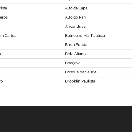
ista
Alto da Lapa
eiros
Alto do Pari
Aricanduva
om Carlos
Balneário Mar Paulista
Barra Funda
II
Bela Aliança
Boaçava
Bosque da Saúde
vo
Brooklin Paulista