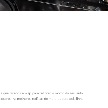
is qualificados em sp para retificar o motor do seu auto.
 Motores.
As melhores retíficas de motores para toda linha