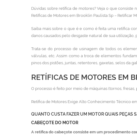
Dúvidas sobre retífica de motores? Veja o que consiste
Retíficas de Motores em Brooklin Paulista Sp – Retificar M
Saiba mais sobre o que é e como é feita uma retífica co
danos causados pelo desgaste natural de sua utilização, 
Trata-se do processo de usinagem de todos os element
válvulas, etc. Assim como a troca de elementos fundam
pinos dos pistões, juntas, retentores, gaxetas, selos da g
RETÍFICAS DE MOTORES EM B
O processo é feito por meio de máquinas (tornos, fresas, 
Retífica de Motores Exige Alto Conhecimento Técnico em
QUANTO CUSTA FAZER UM MOTOR QUAIS PEÇAS S
CABEÇOTE DO MOTOR
A retífica do cabeçote consiste em um procedimento co