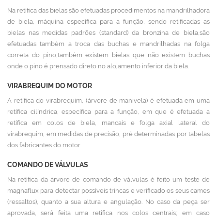
Na retífica das bielas são efetuadas procedimentos na mandrilhadora
de biela, máquina específica para a função, sendo retificadas as
bielas nas medidas padrões (standard) da bronzina de biela,são
efetuadas também a troca das buchas e mandrilhadas na folga
correta do pino,também existem bielas que não existem buchas
onde o pino é prensado direto no alojamento inferior da biela.
VIRABREQUIM DO MOTOR
A retífica do virabrequim, (árvore de manivela) é efetuada em uma
retífica cilíndrica, específica para a função, em que é efetuada a
retífica em colos de biela, mancais e folga axial lateral do
virabrequim, em medidas de precisão, pré determinadas por tabelas
dos fabricantes do motor.
COMANDO DE VÁLVULAS
Na retífica da árvore de comando de válvulas é feito um teste de
magnaflux para detectar possíveis trincas e verificado os seus cames
(ressaltos), quanto a sua altura e angulação. No caso da peça ser
aprovada, será feita uma retífica nos colos centrais; em caso