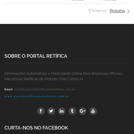
Anterior
Próximo
SOBRE O PORTAL RETÍFICA
Informações Automotivas e Publicidade Online Para Empresas Oficinas
Mecânicas Retíficas de Motores. Fale Conosco!
Email
:
contato@portalretificademotores.com.br
www.portalretificademotores.com.br
CURTA-NOS NO FACEBOOK