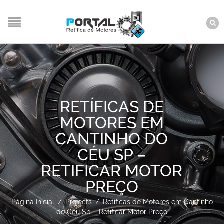
RETÍFICAS DE
MOTORES EM
CANTINHO DO
CÉU SP –
RETIFICAR MOTOR
PREÇO
Página Inicial
/
Projects
/
Retíficas de Motores em Cantinho
do Céu Sp – Retificar Motor Preço