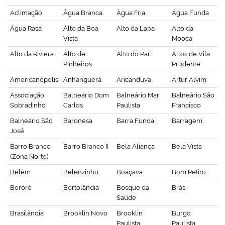
Aclimação
Água Branca
Água Fria
Água Funda
Água Rasa
Alto da Boa
Alto da Lapa
Alto da
Vista
Mooca
Alto da Riviera
Alto de
Alto do Pari
Altos de Vila
Pinheiros
Prudente
Americanópolis
Anhangüera
Aricanduva
Artur Alvim
Associação
Balneário Dom
Balneário Mar
Balneário São
Sobradinho
Carlos
Paulista
Francisco
Balneário São
Baronesa
Barra Funda
Barragem
José
Barro Branco
Barro Branco II
Bela Aliança
Bela Vista
(Zona Norte)
Belém
Belenzinho
Boaçava
Bom Retiro
Bororé
Bortolândia
Bosque da
Brás
Saúde
Brasilândia
Brooklin Novo
Brooklin
Burgo
Paulista
Paulista