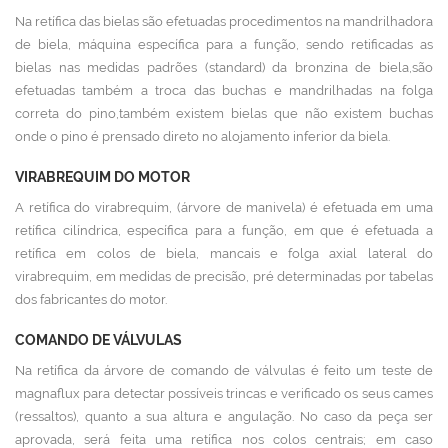
Na retífica das bielas são efetuadas procedimentos na mandrilhadora
de biela, máquina específica para a função, sendo retificadas as
bielas nas medidas padrões (standard) da bronzina de biela,são
efetuadas também a troca das buchas e mandrilhadas na folga
correta do pino,também existem bielas que não existem buchas
onde o pino é prensado direto no alojamento inferior da biela.
VIRABREQUIM DO MOTOR
A retífica do virabrequim, (árvore de manivela) é efetuada em uma
retífica cilíndrica, específica para a função, em que é efetuada a
retífica em colos de biela, mancais e folga axial lateral do
virabrequim, em medidas de precisão, pré determinadas por tabelas
dos fabricantes do motor.
COMANDO DE VÁLVULAS
Na retífica da árvore de comando de válvulas é feito um teste de
magnaflux para detectar possíveis trincas e verificado os seus cames
(ressaltos), quanto a sua altura e angulação. No caso da peça ser
aprovada, será feita uma retífica nos colos centrais; em caso