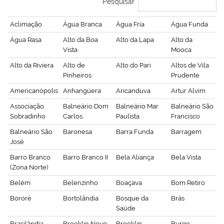
Pesquisar
Aclimação
Água Branca
Água Fria
Água Funda
Água Rasa
Alto da Boa
Alto da Lapa
Alto da
Vista
Mooca
Alto da Riviera
Alto de
Alto do Pari
Altos de Vila
Pinheiros
Prudente
Americanópolis
Anhangüera
Aricanduva
Artur Alvim
Associação
Balneário Dom
Balneário Mar
Balneário São
Sobradinho
Carlos
Paulista
Francisco
Balneário São
Baronesa
Barra Funda
Barragem
José
Barro Branco
Barro Branco II
Bela Aliança
Bela Vista
(Zona Norte)
Belém
Belenzinho
Boaçava
Bom Retiro
Bororé
Bortolândia
Bosque da
Brás
Saúde
Brasilândia
Brooklin Novo
Brooklin
Burgo