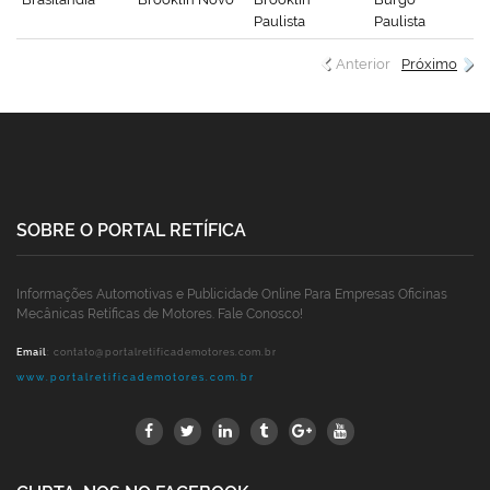
Paulista
Paulista
Anterior
Próximo
SOBRE O PORTAL RETÍFICA
Informações Automotivas e Publicidade Online Para Empresas Oficinas
Mecânicas Retíficas de Motores. Fale Conosco!
Email
:
contato@portalretificademotores.com.br
www.portalretificademotores.com.br