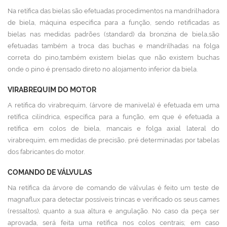
Na retífica das bielas são efetuadas procedimentos na mandrilhadora
de biela, máquina específica para a função, sendo retificadas as
bielas nas medidas padrões (standard) da bronzina de biela,são
efetuadas também a troca das buchas e mandrilhadas na folga
correta do pino,também existem bielas que não existem buchas
onde o pino é prensado direto no alojamento inferior da biela.
VIRABREQUIM DO MOTOR
A retífica do virabrequim, (árvore de manivela) é efetuada em uma
retífica cilíndrica, específica para a função, em que é efetuada a
retífica em colos de biela, mancais e folga axial lateral do
virabrequim, em medidas de precisão, pré determinadas por tabelas
dos fabricantes do motor.
COMANDO DE VÁLVULAS
Na retífica da árvore de comando de válvulas é feito um teste de
magnaflux para detectar possíveis trincas e verificado os seus cames
(ressaltos), quanto a sua altura e angulação. No caso da peça ser
aprovada, será feita uma retífica nos colos centrais; em caso