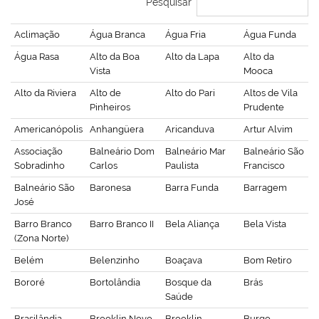
Pesquisar
Aclimação
Água Branca
Água Fria
Água Funda
Água Rasa
Alto da Boa
Alto da Lapa
Alto da
Vista
Mooca
Alto da Riviera
Alto de
Alto do Pari
Altos de Vila
Pinheiros
Prudente
Americanópolis
Anhangüera
Aricanduva
Artur Alvim
Associação
Balneário Dom
Balneário Mar
Balneário São
Sobradinho
Carlos
Paulista
Francisco
Balneário São
Baronesa
Barra Funda
Barragem
José
Barro Branco
Barro Branco II
Bela Aliança
Bela Vista
(Zona Norte)
Belém
Belenzinho
Boaçava
Bom Retiro
Bororé
Bortolândia
Bosque da
Brás
Saúde
Brasilândia
Brooklin Novo
Brooklin
Burgo