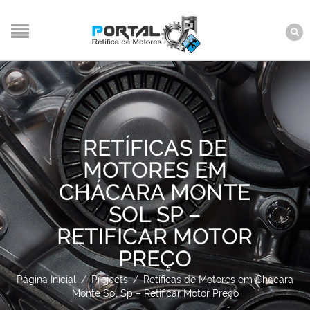
RETÍFICAS DE
MOTORES EM
CHÁCARA MONTE
SOL SP –
RETIFICAR MOTOR
PREÇO
Página Inicial
/
Projects
/
Retíficas de Motores em Chácara
Monte Sol Sp – Retificar Motor Preço