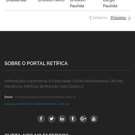
Paulista
Paulista
Anterior
Próximo
SOBRE O PORTAL RETÍFICA
Informações Automotivas e Publicidade Online Para Empresas Oficinas
Mecânicas Retíficas de Motores. Fale Conosco!
Email
:
contato@portalretificademotores.com.br
www.portalretificademotores.com.br