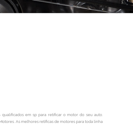
 qualificados em sp para retificar o motor do seu auto.
 Motores.
As melhores retíficas de motores para toda linha