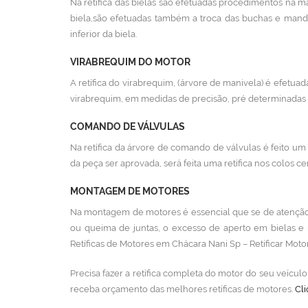
Na retífica das bielas são efetuadas procedimentos na ma
biela,são efetuadas também a troca das buchas e mand
inferior da biela.
VIRABREQUIM DO MOTOR
A retífica do virabrequim, (árvore de manivela) é efetuada
virabrequim, em medidas de precisão, pré determinadas p
COMANDO DE VÁLVULAS
Na retífica da árvore de comando de válvulas é feito um 
da peça ser aprovada, será feita uma retífica nos colos cen
MONTAGEM DE MOTORES
Na montagem de motores é essencial que se de atenção 
ou queima de juntas, o excesso de aperto em bielas e
Retíficas de Motores em Chácara Nani Sp – Retificar Moto
Precisa fazer a retífica completa do motor do seu veícu
receba orçamento das melhores retíficas de motores.
Cli