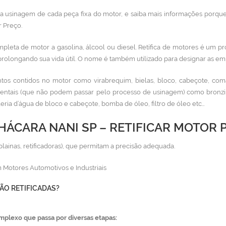
 na usinagem de cada peça fixa do motor, e saiba mais informações porque
r Preço.
mpleta de motor a gasolina, álcool ou diesel. Retífica de motores
é um pr
prolongando sua vida útil. O nome é também utilizado para designar as emp
os contidos no motor como virabrequim, bielas, bloco, cabeçote, com
entais (que não podem passar pelo processo de usinagem) como bronzina
aleria d’água de bloco e cabeçote, bomba de óleo, filtro de óleo etc…
HÁCARA NANI SP – RETIFICAR MOTOR 
plainas, retificadoras), que permitam a precisão adequada.
 Motores Automotivos e Industriais
ÃO RETIFICADAS?
mplexo que passa por diversas etapas: