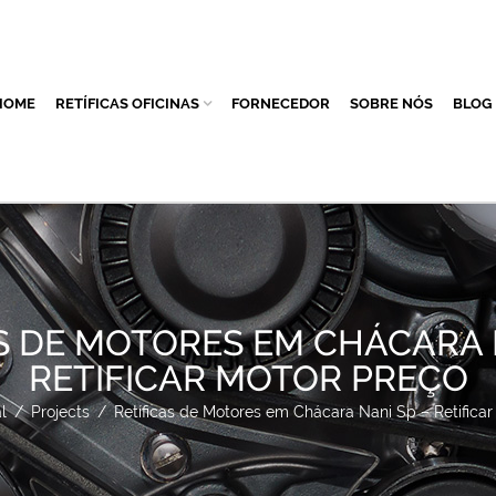
HOME
RETÍFICAS OFICINAS
FORNECEDOR
SOBRE NÓS
BLOG
S DE MOTORES EM CHÁCARA 
RETIFICAR MOTOR PREÇO
l
/
Projects
/
Retíficas de Motores em Chácara Nani Sp – Retificar