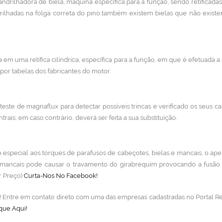
ndrilhadora de biela, máquina específica para a função, sendo retificada
rilhadas na folga correta do pino,também existem bielas que não exist
 em uma retífica cilíndrica, específica para a função, em que é efetuada a r
or tabelas dos fabricantes do motor.
teste de magnaflux para detectar possíveis trincas e verificado os seus ca
trais; em caso contrário, deverá ser feita a sua substituição.
especial aos torques de parafusos de cabeçotes, bielas e mancais, o ap
 mancais pode causar o travamento do girabrequim provocando a fusão
r Preço)
Curta-Nos No Facebook!
lo! Entre em contato direto com uma das empresas cadastradas no Portal Re
que Aqui!