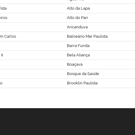
ista
Alto da Lapa
iros
Alto do Pari
Aricanduva
m Carlos
Balneário Mar Paulista
Barra Funda
II
Bela Aliança
Boaçava
Bosque da Saúde
vo
Brooklin Paulista