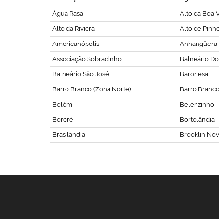
Água Rasa
Alto da Boa V
Alto da Riviera
Alto de Pinhe
Americanópolis
Anhangüera
Associação Sobradinho
Balneário Do
Balneário São José
Baronesa
Barro Branco (Zona Norte)
Barro Branco 
Belém
Belenzinho
Bororé
Bortolândia
Brasilândia
Brooklin No