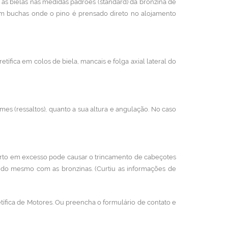
s as bielas nas medidas padrões (standard) da bronzina de
em buchas onde o pino é prensado direto no alojamento
etífica em colos de biela, mancais e folga axial lateral do
mes (ressaltos), quanto a sua altura e angulação. No caso
erto em excesso pode causar o trincamento de cabeçotes
 do mesmo com as bronzinas. (Curtiu as informações de
tífica de Motores. Ou preencha o formulário de contato e