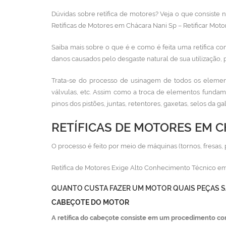
Dúvidas sobre retífica de motores? Veja o que consiste
Retíficas de Motores em Chácara Nani Sp – Retificar Moto
Saiba mais sobre o que é e como é feita uma retífica co
danos causados pelo desgaste natural de sua utilização, 
Trata-se do processo de usinagem de todos os element
válvulas, etc. Assim como a troca de elementos fundam
pinos dos pistões, juntas, retentores, gaxetas, selos da g
RETÍFICAS DE MOTORES EM C
O processo é feito por meio de máquinas (tornos, fresas, 
Retífica de Motores Exige Alto Conhecimento Técnico em
QUANTO CUSTA FAZER UM MOTOR QUAIS PEÇAS S
CABEÇOTE DO MOTOR
A retífica do cabeçote consiste em um procedimento co