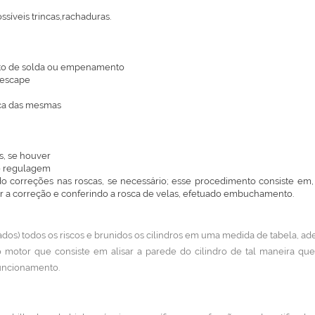
síveis trincas,rachaduras.
nto de solda ou empenamento
 escape
oca das mesmas
s, se houver
de regulagem
ando correções nas roscas, se necessário; esse procedimento consiste e
uar a correção e conferindo a rosca de velas, efetuado embuchamento.
dos) todos os riscos e brunidos os cilindros em uma medida de tabela, ade
motor que consiste em alisar a parede do cilindro de tal maneira qu
funcionamento.