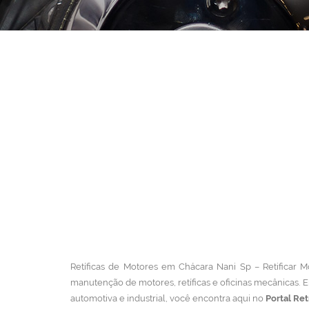
Retíficas de Motores em Chácara Nani Sp – Retificar Mo
manutenção de motores, retíficas e oficinas mecânicas.
E
automotiva e industrial, você encontra aqui no
Portal Ret