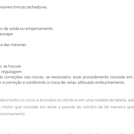
síveis trincas,rachaduras.
nto de solda ou empenamento
 escape
oca das mesmas
s, se houver
de regulagem
ando correções nas roscas, se necessário; esse procedimento consiste e
uar a correção e conferindo a rosca de velas, efetuado embuchamento.
dos) todos os riscos e brunidos os cilindros em uma medida de tabela, ade
motor que consiste em alisar a parede do cilindro de tal maneira qu
funcionamento.