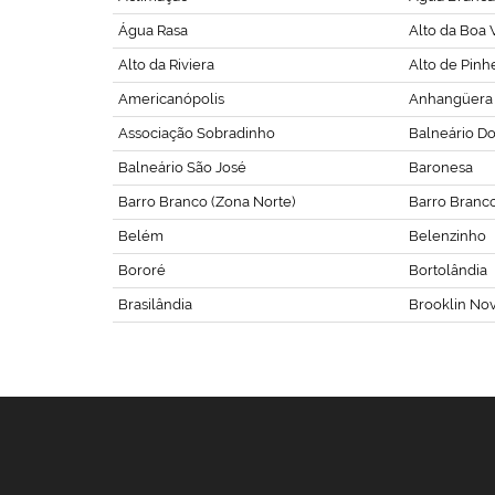
Água Rasa
Alto da Boa V
Alto da Riviera
Alto de Pinh
Americanópolis
Anhangüera
Associação Sobradinho
Balneário D
Balneário São José
Baronesa
Barro Branco (Zona Norte)
Barro Branco 
Belém
Belenzinho
Bororé
Bortolândia
Brasilândia
Brooklin No