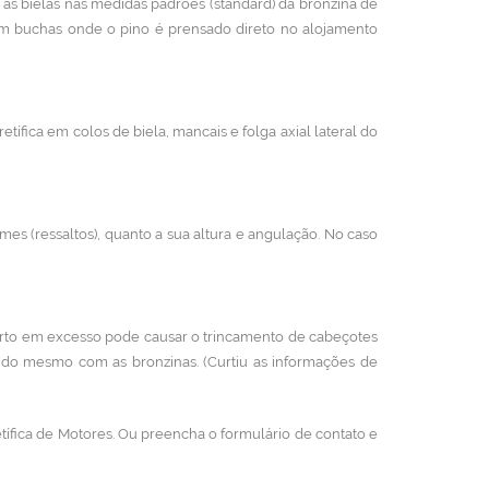
s as bielas nas medidas padrões (standard) da bronzina de
em buchas onde o pino é prensado direto no alojamento
etífica em colos de biela, mancais e folga axial lateral do
mes (ressaltos), quanto a sua altura e angulação. No caso
erto em excesso pode causar o trincamento de cabeçotes
 do mesmo com as bronzinas. (Curtiu as informações de
tífica de Motores. Ou preencha o formulário de contato e