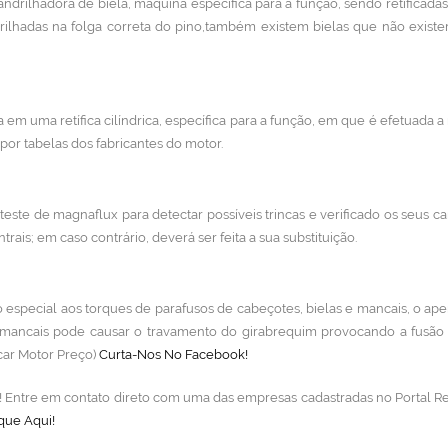
ndrilhadora de biela, máquina específica para a função, sendo retificada
rilhadas na folga correta do pino,também existem bielas que não exist
 em uma retífica cilíndrica, específica para a função, em que é efetuada a r
or tabelas dos fabricantes do motor.
teste de magnaflux para detectar possíveis trincas e verificado os seus ca
trais; em caso contrário, deverá ser feita a sua substituição.
especial aos torques de parafusos de cabeçotes, bielas e mancais, o ap
 mancais pode causar o travamento do girabrequim provocando a fusão
car Motor Preço)
Curta-Nos No Facebook!
lo! Entre em contato direto com uma das empresas cadastradas no Portal Re
que Aqui!