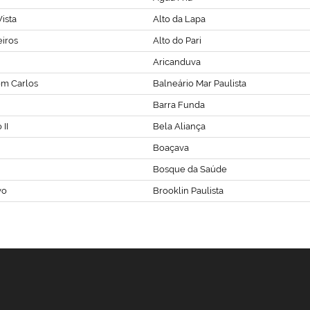
ista
Alto da Lapa
eiros
Alto do Pari
Aricanduva
om Carlos
Balneário Mar Paulista
Barra Funda
II
Bela Aliança
Boaçava
Bosque da Saúde
vo
Brooklin Paulista