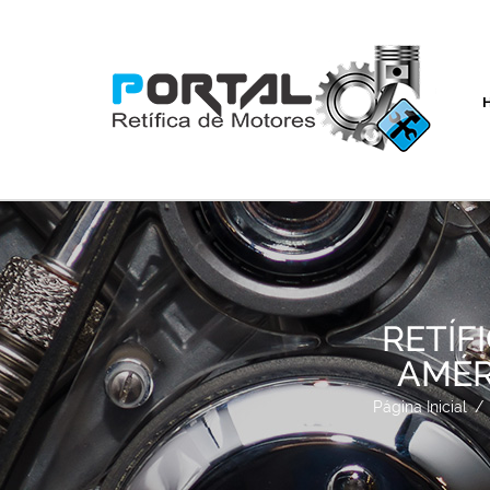
RETÍF
AMÉR
Página Inicial
/