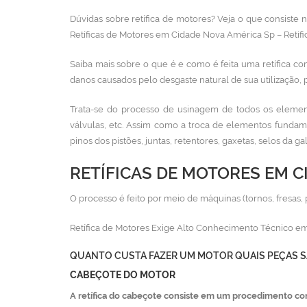
Dúvidas sobre retífica de motores? Veja o que consiste
Retíficas de Motores em Cidade Nova América Sp – Retifi
Saiba mais sobre o que é e como é feita uma retífica co
danos causados pelo desgaste natural de sua utilização, 
Trata-se do processo de usinagem de todos os element
válvulas, etc. Assim como a troca de elementos fundam
pinos dos pistões, juntas, retentores, gaxetas, selos da g
RETÍFICAS DE MOTORES EM C
O processo é feito por meio de máquinas (tornos, fresas, 
Retífica de Motores Exige Alto Conhecimento Técnico em
QUANTO CUSTA FAZER UM MOTOR QUAIS PEÇAS S
CABEÇOTE DO MOTOR
A retífica do cabeçote consiste em um procedimento co