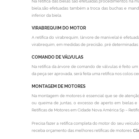
Na retífica das bielas são efetuadas procedimentos na ma
biela,são efetuadas também a troca das buchas e mand
inferior da biela.
VIRABREQUIM DO MOTOR
A retífica do virabrequim, (árvore de manivela) é efetuada
virabrequim, em medidas de precisão, pré determinadas p
COMANDO DE VÁLVULAS
Na retífica da árvore de comando de válvulas é feito um 
da peça ser aprovada, será feita uma retífica nos colos cen
MONTAGEM DE MOTORES
Na montagem de motores é essencial que se de atenção 
ou queima de juntas, o excesso de aperto em bielas e
Retíficas de Motores em Cidade Nova América Sp – Retifi
Precisa fazer a retífica completa do motor do seu veícu
receba orçamento das melhores retíficas de motores.
Cli