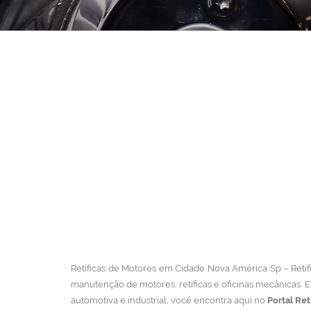
Retíficas de Motores em Cidade Nova América Sp – Retific
manutenção de motores, retíficas e oficinas mecânicas.
E
automotiva e industrial, você encontra aqui no
Portal Ret