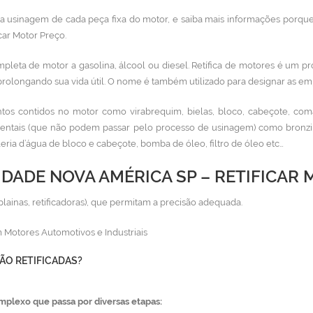
 na usinagem de cada peça fixa do motor, e saiba mais informações porque
car Motor Preço.
mpleta de motor a gasolina, álcool ou diesel. Retífica de motores
é um pr
prolongando sua vida útil. O nome é também utilizado para designar as emp
os contidos no motor como virabrequim, bielas, bloco, cabeçote, com
entais (que não podem passar pelo processo de usinagem) como bronzina
aleria d’água de bloco e cabeçote, bomba de óleo, filtro de óleo etc…
IDADE NOVA AMÉRICA SP – RETIFICAR
plainas, retificadoras), que permitam a precisão adequada.
 Motores Automotivos e Industriais
ÃO RETIFICADAS?
mplexo que passa por diversas etapas: