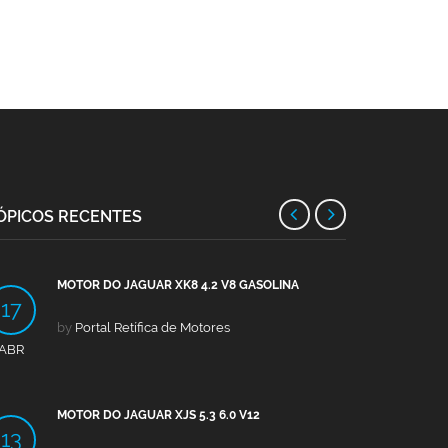
ÓPICOS RECENTES
MOTOR DO JAGUAR XK8 4.2 V8 GASOLINA
MOTO
17
13
by
Portal Retífica de Motores
by
Po
ABR
ABR
MOTOR DO JAGUAR XJS 5.3 6.0 V12
MOTO
13
09