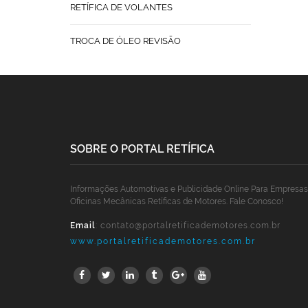
RETÍFICA DE VOLANTES
TROCA DE ÓLEO REVISÃO
SOBRE O PORTAL RETÍFICA
Informações Automotivas e Publicidade Online Para Empresas
Oficinas Mecânicas Retíficas de Motores. Fale Conosco!
Email
:
contato@portalretificademotores.com.br
www.portalretificademotores.com.br