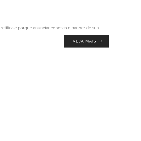
 retífica e porque anunciar conosco o banner de sua…
VEJA MAIS