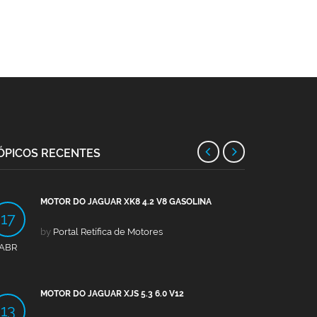
ÓPICOS RECENTES
MOTOR DO JAGUAR XK8 4.2 V8 GASOLINA
MOTO
17
13
by
Portal Retífica de Motores
by
Po
ABR
ABR
MOTOR DO JAGUAR XJS 5.3 6.0 V12
MOTO
13
09