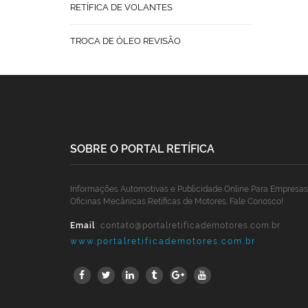
RETÍFICA DE VOLANTES
TROCA DE ÓLEO REVISÃO
SOBRE O PORTAL RETÍFICA
Informações Automotivas e Publicidade Online Para Empresas
Oficinas Mecânicas Retíficas de Motores. Fale Conosco!
Email
:
contato@portalretificademotores.com.br
www.portalretificademotores.com.br