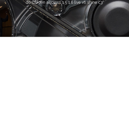
do Citroen aircross 1.5 1.6 live vti shine c3"