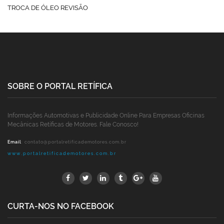
TROCA DE ÓLEO REVISÃO
SOBRE O PORTAL RETÍFICA
Informações Automotivas e Publicidade Online Para Empresas Oficinas
Mecânicas Retíficas de Motores. Fale Conosco!
Email
:
contato@portalretificademotores.com.br
www.portalretificademotores.com.br
CURTA-NOS NO FACEBOOK