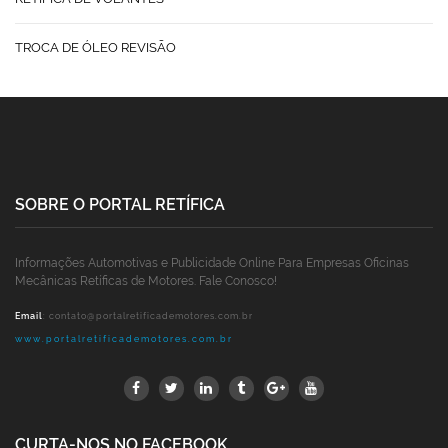
TROCA DE ÓLEO REVISÃO
SOBRE O PORTAL RETÍFICA
Informações Automotivas e Publicidade Online Para Empresas Oficinas
Mecânicas Retíficas de Motores. Fale Conosco!
Email
:
contato@portalretificademotores.com.br
www.portalretificademotores.com.br
CURTA-NOS NO FACEBOOK