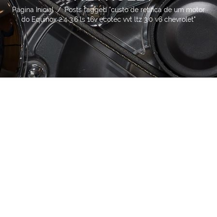
Página Inicial
/
Posts tagged "custo de retifica de um motor
do Equinox 2.4 3.6 ls 16v ecotec vvt ltz 3.0 v6 chevrolet"