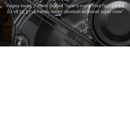
Página Inicial
/
Posts tagged "fazer o motor Ford f150 5.0 5.4
6.2 v8 3.5 3.7 v6 trends harley davidson ecoboost super crew"