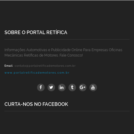
SOBRE O PORTAL RETÍFICA
Informações Automotivas e Publicidade Online Para Empresas Oficinas
Mecânicas Retíficas de Motores. Fale Conosco!
Email
:
contato@portalretificademotores.com.br
www.portalretificademotores.com.br
CURTA-NOS NO FACEBOOK