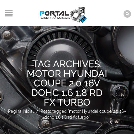
TAG ARCHIVES:
MOTOR HYUNDAI
COUPE 2.0 16V
DOHC 1.6 1.8 RD
FX TURBO
Página Inicial
/
Posts tagged "motor Hyundai coupe 2.0 16v
dohc 1.6 1.8 rd fx turbo"