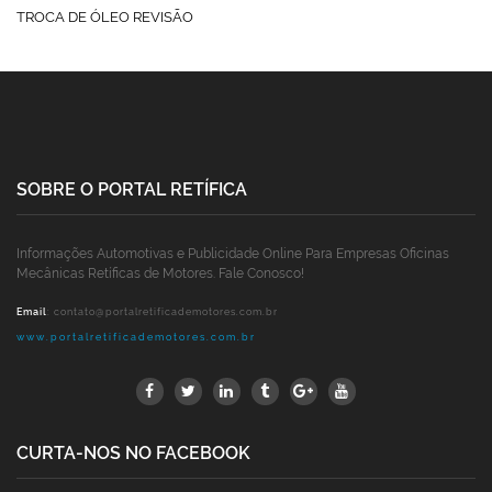
TROCA DE ÓLEO REVISÃO
SOBRE O PORTAL RETÍFICA
Informações Automotivas e Publicidade Online Para Empresas Oficinas
Mecânicas Retíficas de Motores. Fale Conosco!
Email
:
contato@portalretificademotores.com.br
www.portalretificademotores.com.br
CURTA-NOS NO FACEBOOK