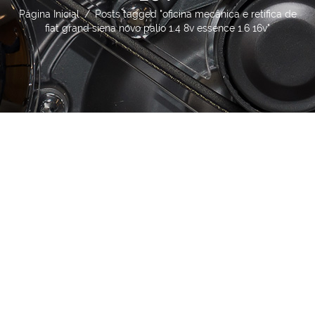
Página Inicial
/
Posts tagged "oficina mecânica e retifica de
fiat grand siena novo palio 1.4 8v essence 1.6 16v"