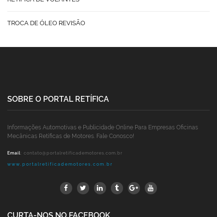
TROCA DE ÓLEO REVISÃO
SOBRE O PORTAL RETÍFICA
Informações Automotivas e Publicidade Online Para Empresas Oficinas
Mecânicas Retíficas de Motores. Fale Conosco!
Email
:
contato@portalretificademotores.com.br
www.portalretificademotores.com.br
CURTA-NOS NO FACEBOOK