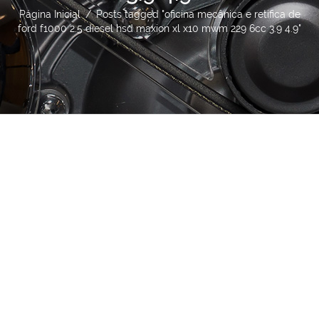
Página Inicial
/
Posts tagged "oficina mecânica e retifica de
ford f1000 2.5 diesel hsd maxion xl x10 mwm 229 6cc 3.9 4.9"