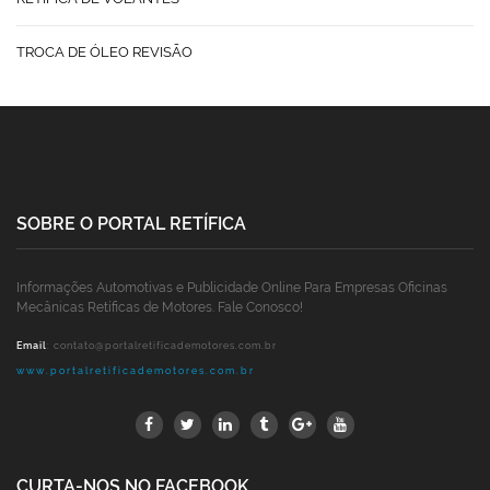
TROCA DE ÓLEO REVISÃO
SOBRE O PORTAL RETÍFICA
Informações Automotivas e Publicidade Online Para Empresas Oficinas
Mecânicas Retíficas de Motores. Fale Conosco!
Email
:
contato@portalretificademotores.com.br
www.portalretificademotores.com.br
CURTA-NOS NO FACEBOOK