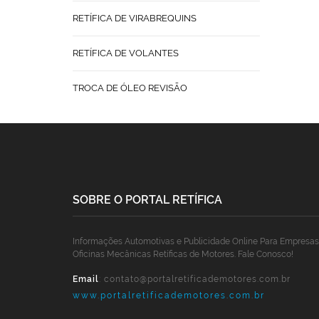
RETÍFICA DE VIRABREQUINS
RETÍFICA DE VOLANTES
TROCA DE ÓLEO REVISÃO
SOBRE O PORTAL RETÍFICA
Informações Automotivas e Publicidade Online Para Empresas
Oficinas Mecânicas Retíficas de Motores. Fale Conosco!
Email
:
contato@portalretificademotores.com.br
www.portalretificademotores.com.br