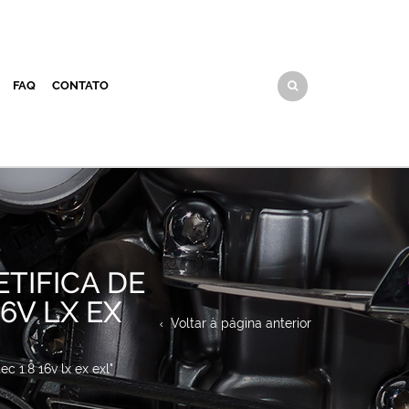
FAQ
CONTATO
ETIFICA DE
16V LX EX
Voltar à página anterior
c 1.8 16v lx ex exl"