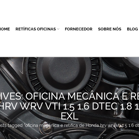
HOME
RETÍFICAS OFICINAS
FORNECEDOR
SOBRE NÓS
BLOG
VES: OFICINA MECÂNICA E R
V WRV VTI 1.5 1.6 DTEC 1.8 
EXL
sts tagged "oficina mecânica e retifica de Honda hrv wrv vti 1.5 1.6 dte