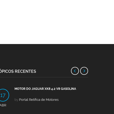
ÓPICOS RECENTES
MOTOR DO JAGUAR XK8 4.2 V8 GASOLINA
MOTO
17
13
by
Portal Retífica de Motores
by
Po
ABR
ABR