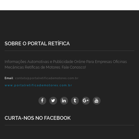
SOBRE O PORTAL RETÍFICA
Informações Automotivas e Publicidade Online Para Empresas Oficinas
Mecânicas Retíficas de Motores. Fale Conosco!
Email
:
contato@portalretificademotores.com.br
www.portalretificademotores.com.br
CURTA-NOS NO FACEBOOK