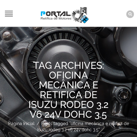
TAG ARCHIVES:
OFICINA
MECÂNICA E
RETIFICA DE
ISUZU RODEO 3.2
V6 24V DOHC 3.5
Página Inicial
/
Posts tagged "oficina mecânica e retifica de
Isuzu rodeo 3.2 v6 24v dohc 3.5"