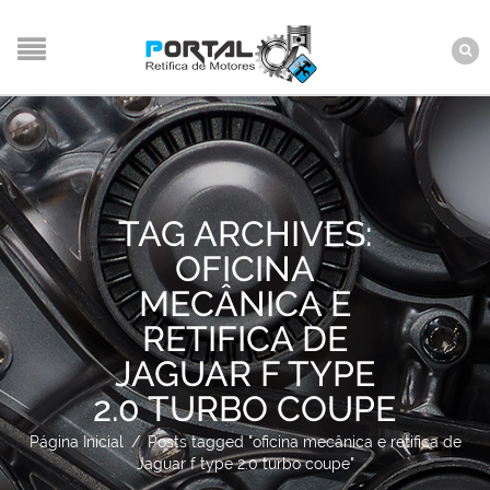
TAG ARCHIVES:
OFICINA
MECÂNICA E
RETIFICA DE
JAGUAR F TYPE
2.0 TURBO COUPE
Página Inicial
/
Posts tagged "oficina mecânica e retifica de
Jaguar f type 2.0 turbo coupe"