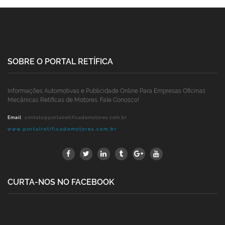
SOBRE O PORTAL RETÍFICA
Informações Automotivas e Publicidade Online Para Empresas Oficinas
Mecânicas Retíficas de Motores. Fale Conosco!
Email
:
contato@portalretificademotores.com.br
www.portalretificademotores.com.br
CURTA-NOS NO FACEBOOK