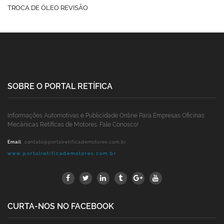
TROCA DE ÓLEO REVISÃO
SOBRE O PORTAL RETÍFICA
Informações Automotivas e Publicidade Online Para Empresas Oficinas
Mecânicas Retíficas de Motores. Fale Conosco!
Email
:
contato@portalretificademotores.com.br
www.portalretificademotores.com.br
CURTA-NOS NO FACEBOOK