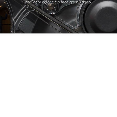
do Chery celer cielo face qq s18 tiggo"