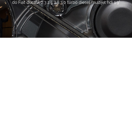
do Fiat ducato 2.3 2.5 2.8 3.0 turbo diesel multijet hdi 1.9"