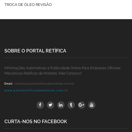
TROCA DE ÓLEO REVISÃO
SOBRE O PORTAL RETÍFICA
Informações Automotivas e Publicidade Online Para Empresas Oficinas
Mecânicas Retíficas de Motores. Fale Conosco!
Email
:
contato@portalretificademotores.com.br
www.portalretificademotores.com.br
CURTA-NOS NO FACEBOOK