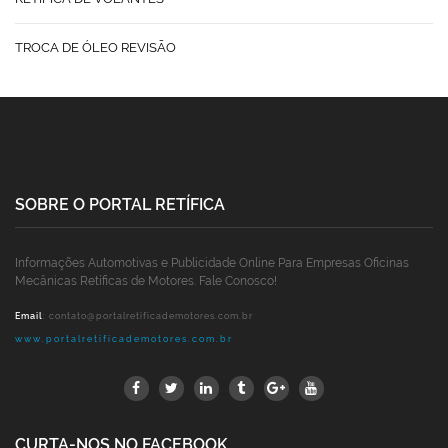
TROCA DE ÓLEO REVISÃO
SOBRE O PORTAL RETÍFICA
Informações Automotivas e Publicidade Online Para Empresas Oficinas
Mecânicas Retíficas de Motores. Fale Conosco!
Email
:
contato@portalretificademotores.com.br
www.portalretificademotores.com.br
CURTA-NOS NO FACEBOOK