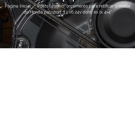
Página Inicial
/
Posts tagged "orçamento para retificar o motor
do Honda passport 3.2 v6 24v dohc ex lx 4×4"