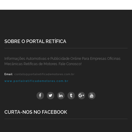
SOBRE O PORTAL RETÍFICA
Informações Automotivas e Publicidade Online Para Empresas Oficinas
Mecânicas Retíficas de Motores. Fale Conosco!
Email
:
contato@portalretificademotores.com.br
www.portalretificademotores.com.br
CURTA-NOS NO FACEBOOK