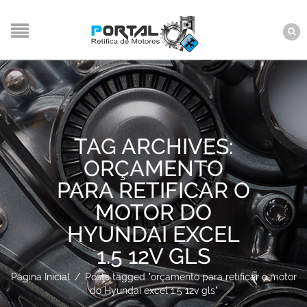
TAG ARCHIVES:
ORÇAMENTO
PARA RETIFICAR O
MOTOR DO
HYUNDAI EXCEL
1.5 12V GLS
Página Inicial
/
Posts tagged "orçamento para retificar o motor
do Hyundai excel 1.5 12v gls"