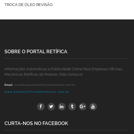
TROCA DE ÓLEO REVISÃO
SOBRE O PORTAL RETÍFICA
Informações Automotivas e Publicidade Online Para Empresas Oficinas
Mecânicas Retíficas de Motores. Fale Conosco!
Email
:
contato@portalretificademotores.com.br
www.portalretificademotores.com.br
CURTA-NOS NO FACEBOOK