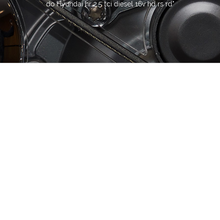
do Hyundai hr 2.5 tci diesel 16v hd rs rd"