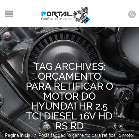
TAG ARCHIVES:
ORÇAMENTO
PARA RETIFICAR O
MOTOR DO
HYUNDAI HR 2.5
TCI DIESEL 16V HD
RS RD
Página Inicial
/
Posts tagged "orçamento para retificar o motor