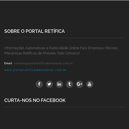
SOBRE O PORTAL RETÍFICA
Informações Automotivas e Publicidade Online Para Empresas Oficinas
Mecânicas Retíficas de Motores. Fale Conosco!
Email
:
contato@portalretificademotores.com.br
www.portalretificademotores.com.br
CURTA-NOS NO FACEBOOK