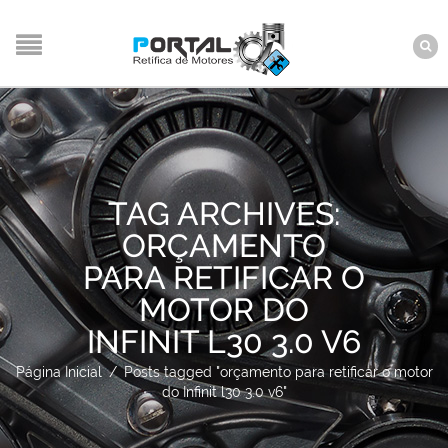
TAG ARCHIVES:
ORÇAMENTO
PARA RETIFICAR O
MOTOR DO
INFINIT L30 3.0 V6
Página Inicial
/
Posts tagged "orçamento para retificar o motor
do Infinit l30 3.0 v6"