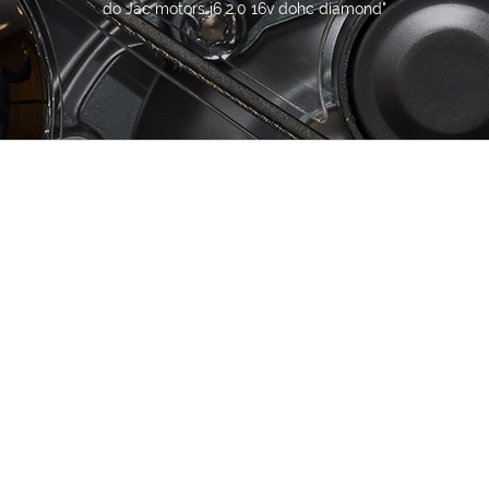
do Jac motors j6 2.0 16v dohc diamond"