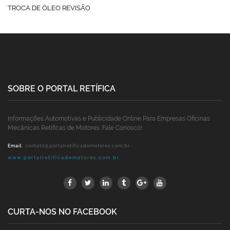
TROCA DE ÓLEO REVISÃO
SOBRE O PORTAL RETÍFICA
Informações Automotivas e Publicidade Online Para Empresas Oficinas
Mecânicas Retíficas de Motores. Fale Conosco!
Email
:
contato@portalretificademotores.com.br
www.portalretificademotores.com.br
CURTA-NOS NO FACEBOOK