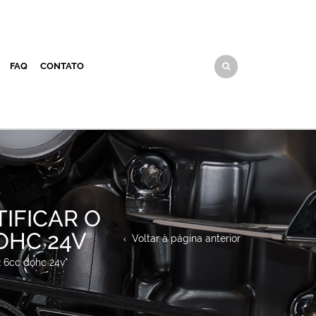
FAQ
CONTATO
IFICAR O
OHC 24V
Voltar à página anterior
2 6cc dohc 24v"