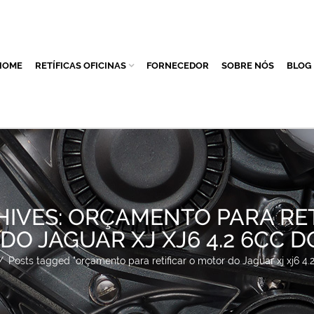
HOME
RETÍFICAS OFICINAS
FORNECEDOR
SOBRE NÓS
BLOG
HIVES: ORÇAMENTO PARA RET
DO JAGUAR XJ XJ6 4.2 6CC D
/
Posts tagged "orçamento para retificar o motor do Jaguar xj xj6 4.