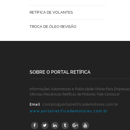
RETÍFICA DE VOLANTES
TROCA DE ÓLEO REVISÃO
SOBRE O PORTAL RETÍFICA
Informações Automotivas e Publicidade Online Para Empresas
Oficinas Mecânicas Retíficas de Motores. Fale Conosco!
Email
:
contato@portalretificademotores.com.br
www.portalretificademotores.com.br