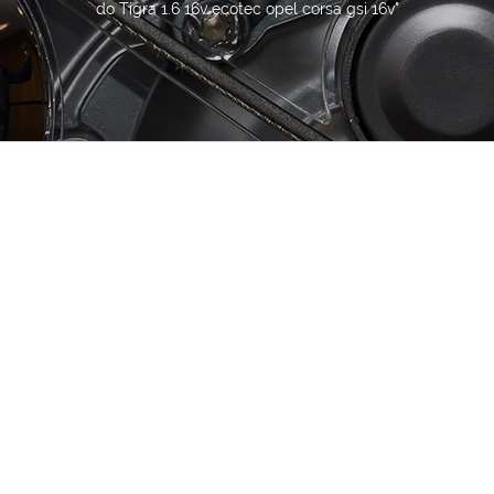
do Tigra 1.6 16v ecotec opel corsa gsi 16v"