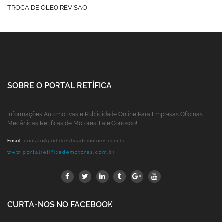
TROCA DE ÓLEO REVISÃO
SOBRE O PORTAL RETÍFICA
Informações Automotivas e Publicidade Online Para Empresas Oficinas
Mecânicas Retíficas de Motores. Fale Conosco!
Email
:
contato@portalretificademotores.com.br
www.portalretificademotores.com.br
CURTA-NOS NO FACEBOOK