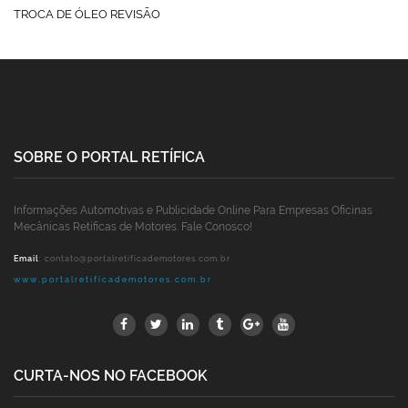
TROCA DE ÓLEO REVISÃO
SOBRE O PORTAL RETÍFICA
Informações Automotivas e Publicidade Online Para Empresas Oficinas
Mecânicas Retíficas de Motores. Fale Conosco!
Email
:
contato@portalretificademotores.com.br
www.portalretificademotores.com.br
CURTA-NOS NO FACEBOOK