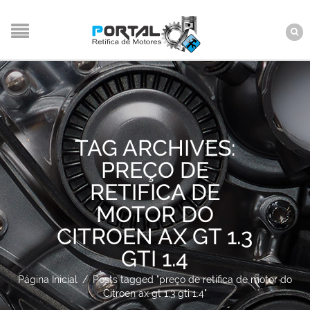
TAG ARCHIVES:
PREÇO DE
RETIFICA DE
MOTOR DO
CITROEN AX GT 1.3
GTI 1.4
Página Inicial
/
Posts tagged "preço de retifica de motor do
Citroen ax gt 1.3 gti 1.4"