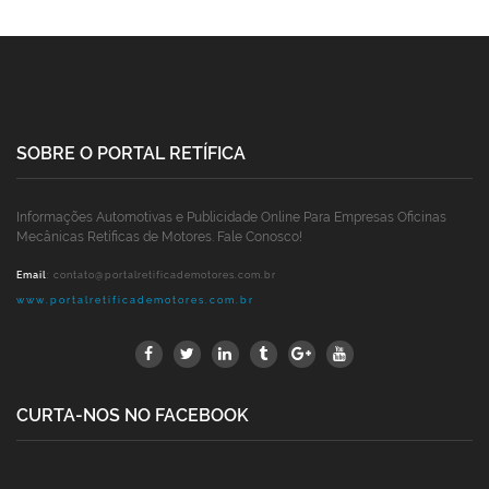
SOBRE O PORTAL RETÍFICA
Informações Automotivas e Publicidade Online Para Empresas Oficinas
Mecânicas Retíficas de Motores. Fale Conosco!
Email
:
contato@portalretificademotores.com.br
www.portalretificademotores.com.br
CURTA-NOS NO FACEBOOK