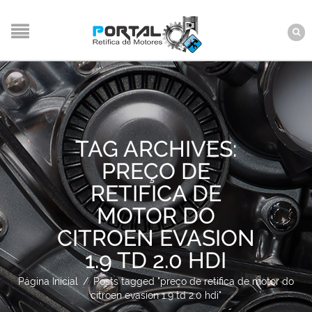
TAG ARCHIVES:
PREÇO DE
RETIFICA DE
MOTOR DO
CITROEN EVASION
1.9 TD 2.0 HDI
Página Inicial
/
Posts tagged "preço de retifica de motor do
citroen evasion 1.9 td 2.0 hdi"