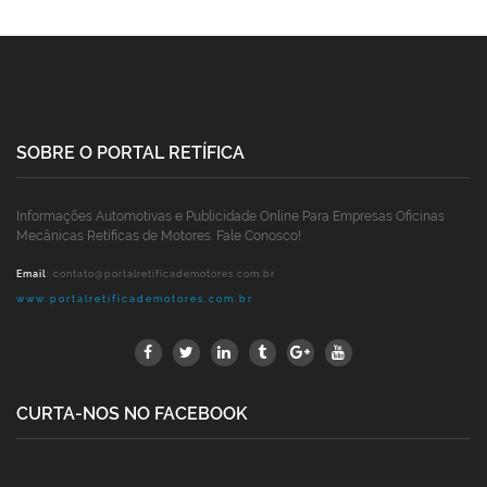
SOBRE O PORTAL RETÍFICA
Informações Automotivas e Publicidade Online Para Empresas Oficinas
Mecânicas Retíficas de Motores. Fale Conosco!
Email
:
contato@portalretificademotores.com.br
www.portalretificademotores.com.br
CURTA-NOS NO FACEBOOK