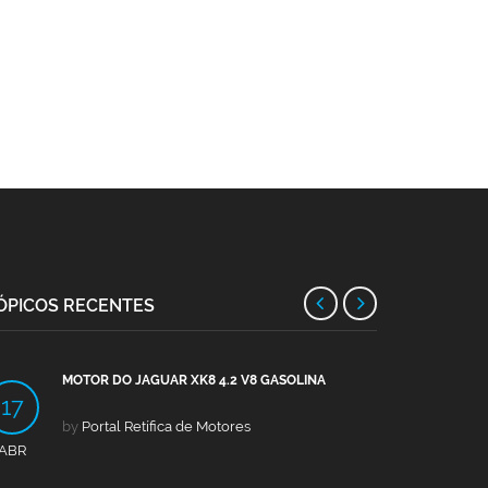
ÓPICOS RECENTES
MOTOR DO JAGUAR XK8 4.2 V8 GASOLINA
MOTO
17
13
by
Portal Retífica de Motores
by
Po
ABR
ABR