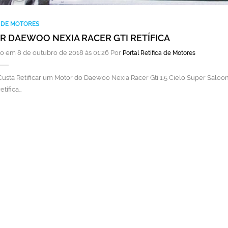
A DE MOTORES
 DAEWOO NEXIA RACER GTI RETÍFICA
o em 8 de outubro de 2018 às 01:26 Por
Portal Retífica de Motores
usta Retificar um Motor do Daewoo Nexia Racer Gti 1.5 Cielo Super Saloo
etífica…