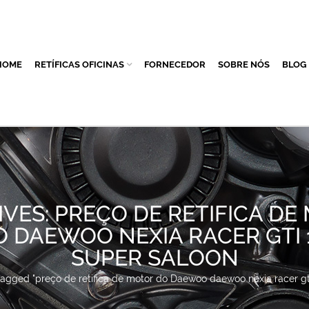
HOME
RETÍFICAS OFICINAS
FORNECEDOR
SOBRE NÓS
BLOG
IVES: PREÇO DE RETIFICA DE
DAEWOO NEXIA RACER GTI 1
SUPER SALOON
tagged "preço de retifica de motor do Daewoo daewoo nexia racer gti 