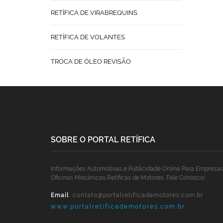
RETÍFICA DE VIRABREQUINS
RETÍFICA DE VOLANTES
TROCA DE ÓLEO REVISÃO
SOBRE O PORTAL RETÍFICA
Informações Automotivas e Publicidade Online Para Empresas
Oficinas Mecânicas Retíficas de Motores. Fale Conosco!
Email
:
contato@portalretificademotores.com.br
www.portalretificademotores.com.br