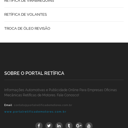
RETÍFICA DE VIRABREQUINS
RETÍFICA DE VOLANTES
TROCA DE ÓLEO REVISÃO
SOBRE O PORTAL RETÍFICA
Informações Automotivas e Publicidade Online Para Empresas Oficinas
Mecânicas Retíficas de Motores. Fale Conosco!
Email
:
contato@portalretificademotores.com.br
www.portalretificademotores.com.br