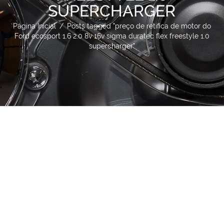
SUPERCHARGER
Página Inicial
/
Posts tagged "preço de retifica de motor do
Ford ecosport 1.6 2.0 8v 16v sigma duratec flex freestyle 1.0
supercharger"