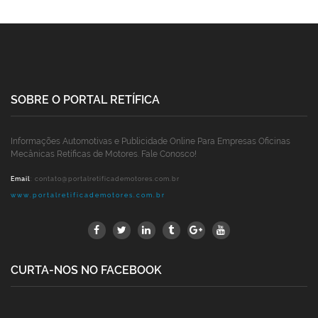
SOBRE O PORTAL RETÍFICA
Informações Automotivas e Publicidade Online Para Empresas Oficinas
Mecânicas Retíficas de Motores. Fale Conosco!
Email
:
contato@portalretificademotores.com.br
www.portalretificademotores.com.br
CURTA-NOS NO FACEBOOK