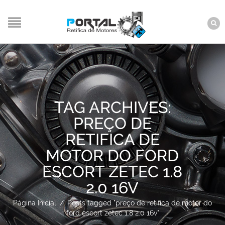
TAG ARCHIVES:
PREÇO DE
RETIFICA DE
MOTOR DO FORD
ESCORT ZETEC 1.8
2.0 16V
Página Inicial
/
Posts tagged "preço de retifica de motor do
ford escort zetec 1.8 2.0 16v"