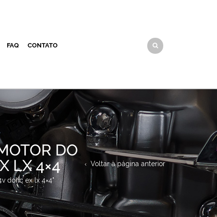
FAQ
CONTATO
 MOTOR DO
X LX 4×4
Voltar à página anterior
v dohc ex lx 4×4"