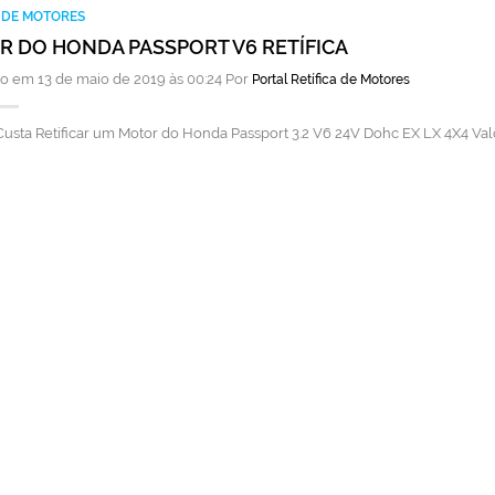
A DE MOTORES
 DO HONDA PASSPORT V6 RETÍFICA
o em 13 de maio de 2019 às 00:24 Por
Portal Retífica de Motores
usta Retificar um Motor do Honda Passport 3.2 V6 24V Dohc EX LX 4X4 Val