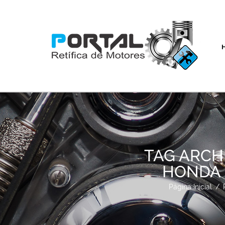
TAG ARCH
HONDA P
Página Inicial
/