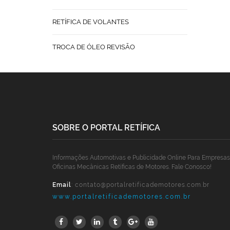
RETÍFICA DE VOLANTES
TROCA DE ÓLEO REVISÃO
SOBRE O PORTAL RETÍFICA
Informações Automotivas e Publicidade Online Para Empresas
Oficinas Mecânicas Retíficas de Motores. Fale Conosco!
Email
:
contato@portalretificademotores.com.br
www.portalretificademotores.com.br