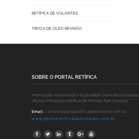
RETÍFICA DE VOLANTES
TROCA DE ÓLEO REVISÃO
SOBRE O PORTAL RETÍFICA
Informações Automotivas e Publicidade Online Para Empresas
Oficinas Mecânicas Retíficas de Motores. Fale Conosco!
Email
:
contato@portalretificademotores.com.br
www.portalretificademotores.com.br