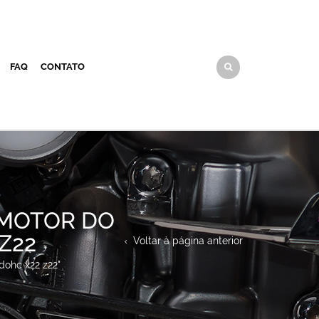
FAQ
CONTATO
 MOTOR DO
Z22
Voltar à página anterior
dohc x22 z22"