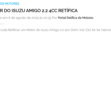
A DE MOTORES
 DO ISUZU AMIGO 2.2 4CC RETÍFICA
o em 6 de agosto de 2019 às 00:35 Por
Portal Retífica de Motores
usta Retificar um Motor do Isuzu Amigo 2.2 4cc Dohc X22 Z22 Se Xe Valor