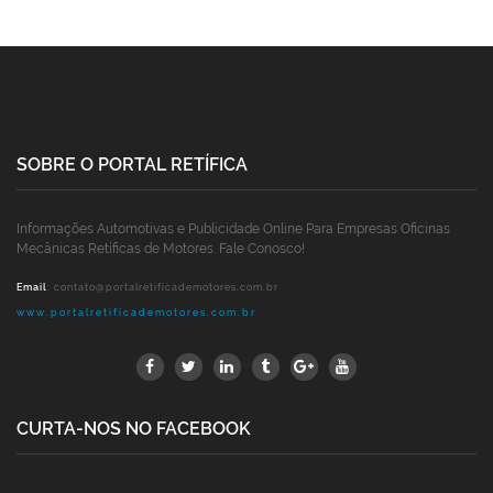
SOBRE O PORTAL RETÍFICA
Informações Automotivas e Publicidade Online Para Empresas Oficinas
Mecânicas Retíficas de Motores. Fale Conosco!
Email
:
contato@portalretificademotores.com.br
www.portalretificademotores.com.br
CURTA-NOS NO FACEBOOK