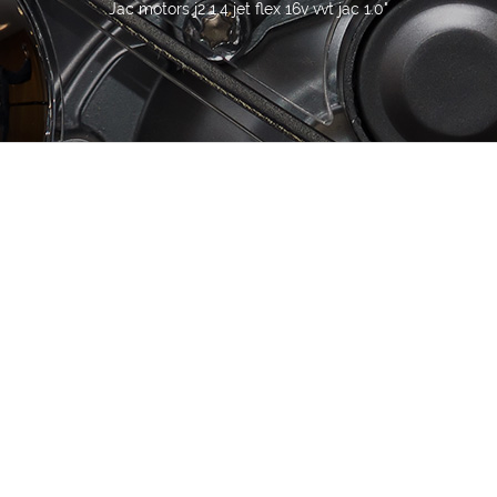
Jac motors j2 1.4 jet flex 16v vvt jac 1.0"