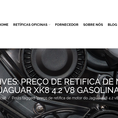
HOME
RETÍFICAS OFICINAS
FORNECEDOR
SOBRE NÓS
BLOG
IVES: PREÇO DE RETIFICA DE
JAGUAR XK8 4.2 V8 GASOLIN
cial
/
Posts tagged "preço de retifica de motor do Jaguar xk8 4.2 v8