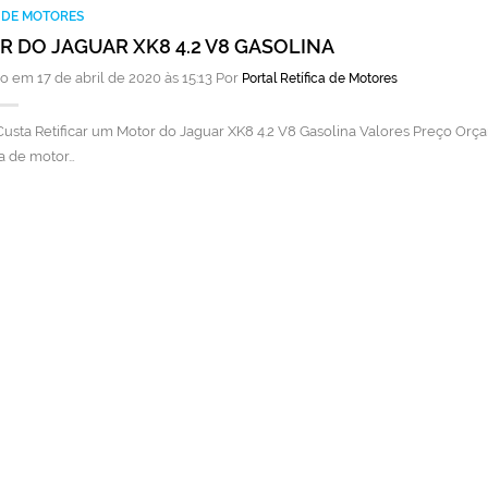
A DE MOTORES
 DO JAGUAR XK8 4.2 V8 GASOLINA
o em 17 de abril de 2020 às 15:13 Por
Portal Retífica de Motores
usta Retificar um Motor do Jaguar XK8 4.2 V8 Gasolina Valores Preço Orça
a de motor…