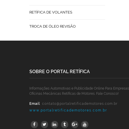
RETÍFICA DE VOLANTES
TROCA DE ÓLEO REVISÃO
SOBRE O PORTAL RETÍFICA
Informações Automotivas e Publicidade Online Para Empresas
Oficinas Mecânicas Retíficas de Motores. Fale Conosco!
Email
:
contato@portalretificademotores.com.br
www.portalretificademotores.com.br