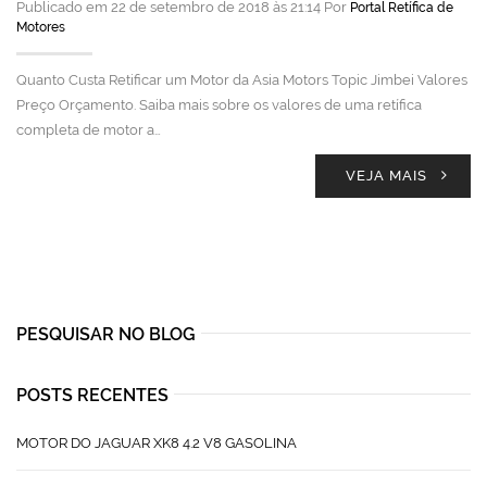
Publicado em 22 de setembro de 2018 às 21:14 Por
Portal Retífica de
Motores
Quanto Custa Retificar um Motor da Asia Motors Topic Jimbei Valores
Preço Orçamento. Saiba mais sobre os valores de uma retífica
completa de motor a…
VEJA MAIS
PESQUISAR NO BLOG
POSTS RECENTES
MOTOR DO JAGUAR XK8 4.2 V8 GASOLINA