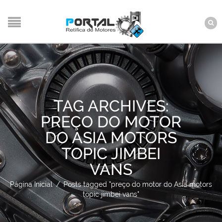
TAG ARCHIVES:
PREÇO DO MOTOR
DO ASIA MOTORS
TOPIC JIMBEI
VANS
Página Inicial
/
Posts tagged "preço do motor do Asia motors
topic jimbei vans"