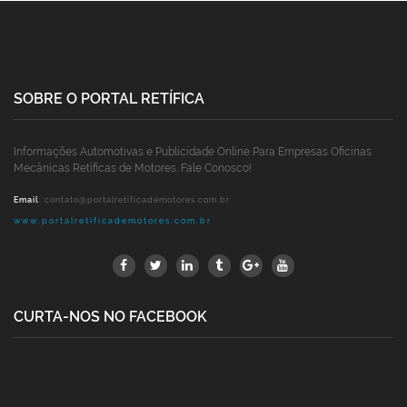
SOBRE O PORTAL RETÍFICA
Informações Automotivas e Publicidade Online Para Empresas Oficinas
Mecânicas Retíficas de Motores. Fale Conosco!
Email
:
contato@portalretificademotores.com.br
www.portalretificademotores.com.br
CURTA-NOS NO FACEBOOK