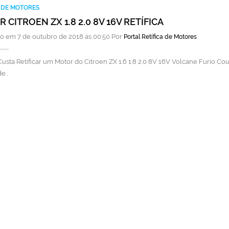
A DE MOTORES
 CITROEN ZX 1.8 2.0 8V 16V RETÍFICA
o em 7 de outubro de 2018 às 00:50 Por
Portal Retífica de Motores
usta Retificar um Motor do Citroen ZX 1.6 1.8 2.0 8V 16V Volcane Furio C
de…