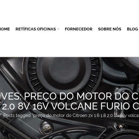
HOME
RETÍFICAS OFICINAS
FORNECEDOR
SOBRE NÓS
BLOG
IVES: PREÇO DO MOTOR DO C
.8 2.0 8V 16V VOLCANE FURIO
/
Posts tagged "preço do motor do Citroen zx 1.6 1.8 2.0 8v 16v volca