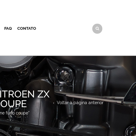
FAQ
CONTATO
ITROEN ZX
 COUPE
Voltar à página anterior
ne furio coupe"