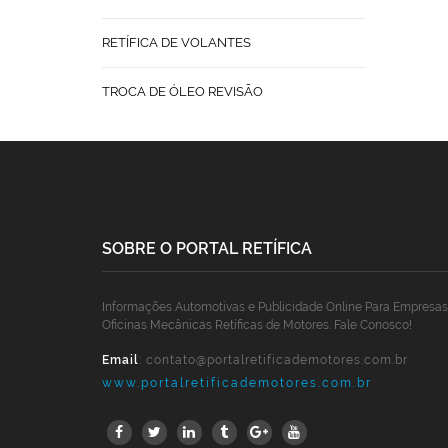
RETÍFICA DE VOLANTES
TROCA DE ÓLEO REVISÃO
SOBRE O PORTAL RETÍFICA
Informações Automotivas e Publicidade Online Para Empresas
Oficinas Mecânicas Retíficas de Motores. Fale Conosco!
Email
:
contato@portalretificademotores.com.br
www.portalretificademotores.com.br