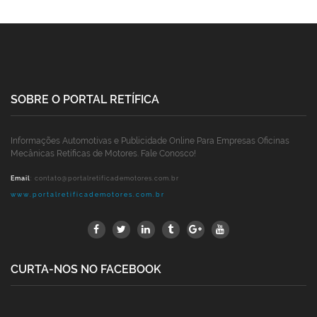
SOBRE O PORTAL RETÍFICA
Informações Automotivas e Publicidade Online Para Empresas Oficinas
Mecânicas Retíficas de Motores. Fale Conosco!
Email
:
contato@portalretificademotores.com.br
www.portalretificademotores.com.br
CURTA-NOS NO FACEBOOK