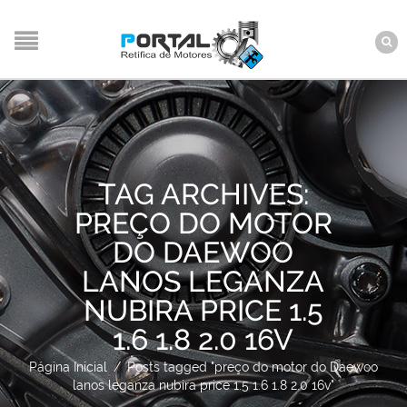
TAG ARCHIVES:
PREÇO DO MOTOR
DO DAEWOO
LANOS LEGANZA
NUBIRA PRICE 1.5
1.6 1.8 2.0 16V
Página Inicial
/
Posts tagged "preço do motor do Daewoo
lanos leganza nubira price 1.5 1.6 1.8 2.0 16v"