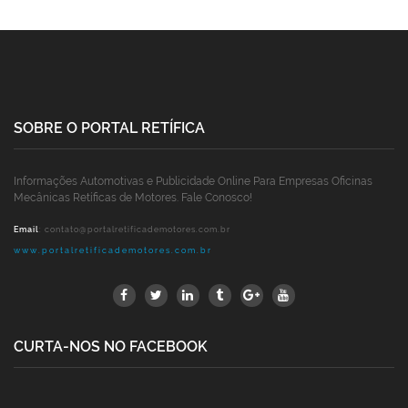
SOBRE O PORTAL RETÍFICA
Informações Automotivas e Publicidade Online Para Empresas Oficinas
Mecânicas Retíficas de Motores. Fale Conosco!
Email
:
contato@portalretificademotores.com.br
www.portalretificademotores.com.br
CURTA-NOS NO FACEBOOK